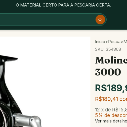
O MATERIAL CERTO PARA A PESCARIA CERTA.
Início
>
Pesca
>
M
SKU:
354868
Moline
3000
R$189,
R$180,41
co
12
x de
R$15,
5% de desco
Ver mais detalh