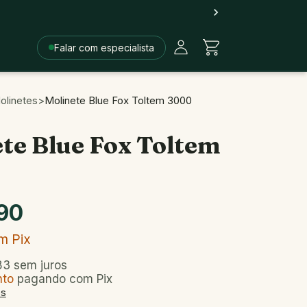
Falar com especialista
olinetes
>
Molinete Blue Fox Toltem 3000
te Blue Fox Toltem
90
m
Pix
83
sem juros
nto
pagando com Pix
es