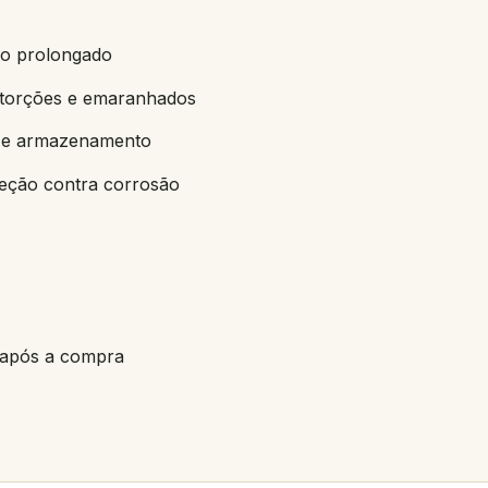
io prolongado
ta torções e emaranhados
te e armazenamento
eção contra corrosão
e após a compra