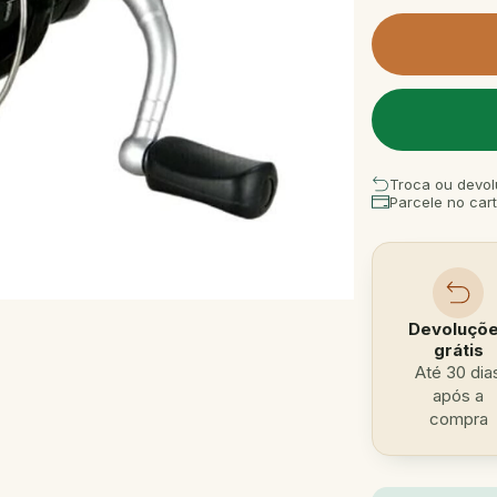
Troca ou devol
Parcele no car
Devoluçõ
grátis
Até 30 dia
após a
compra