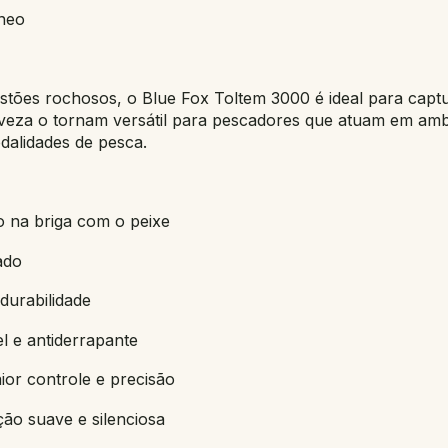
âneo
stões rochosos, o Blue Fox Toltem 3000 é ideal para captur
eveza o tornam versátil para pescadores que atuam em amb
odalidades de pesca.
o na briga com o peixe
ado
durabilidade
l e antiderrapante
ior controle e precisão
ão suave e silenciosa