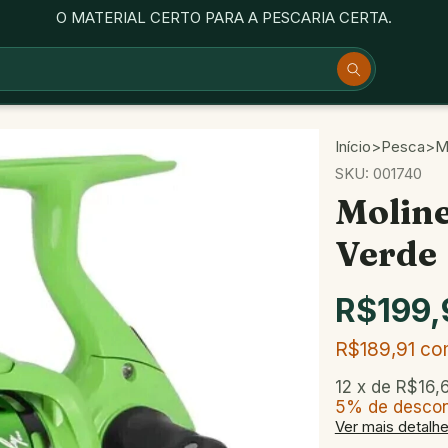
O MATERIAL CERTO PARA A PESCARIA CERTA.
Início
>
Pesca
>
M
SKU:
001740
Moline
Verde
R$199,
R$189,91
co
12
x de
R$16,
5% de desco
Ver mais detalh