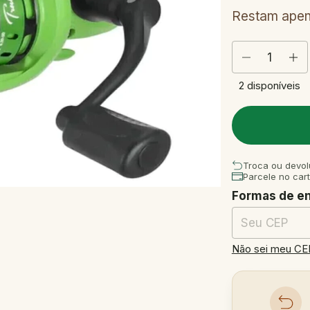
Restam ape
2
disponíveis
Troca ou devol
Parcele no car
Formas de e
Entregas para o
Não sei meu CE