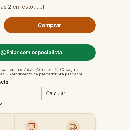
nas
2
em estoque!
Falar com especialista
ução em até 7 dias
Compra 100% segura
tão
Atendimento de pescador pra pescador
nvio
 CEP:
Mudar CEP
Calcular
P