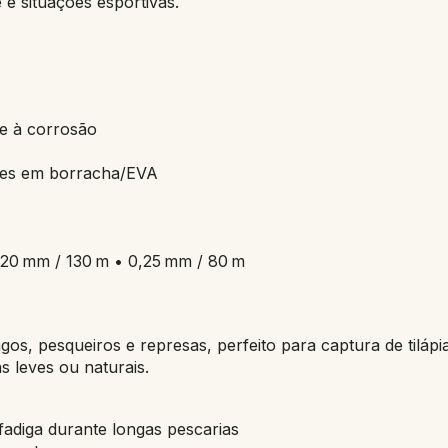
 e situações esportivas.
te à corrosão
ores em borracha/EVA
0,20 mm / 130 m • 0,25 mm / 80 m
lagos, pesqueiros e represas, perfeito para captura de tilápi
 leves ou naturais.
adiga durante longas pescarias