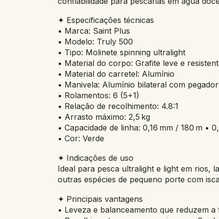
confiabilidade para pescarias em água doce
✦ Especificações técnicas
• Marca: Saint Plus
• Modelo: Truly 500
• Tipo: Molinete spinning ultralight
• Material do corpo: Grafite leve e resisten
• Material do carretel: Alumínio
• Manivela: Alumínio bilateral com pegad
• Rolamentos: 6 (5+1)
• Relação de recolhimento: 4.8:1
• Arrasto máximo: 2,5 kg
• Capacidade de linha: 0,16 mm / 180 m • 
• Cor: Verde
✦ Indicações de uso
Ideal para pesca ultralight e light em rios, 
outras espécies de pequeno porte com iscas
✦ Principais vantagens
• Leveza e balanceamento que reduzem a f