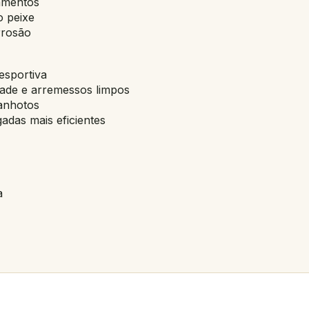
amentos
o peixe
rrosão
esportiva
dade e arremessos limpos
canhotos
gadas mais eficientes
a