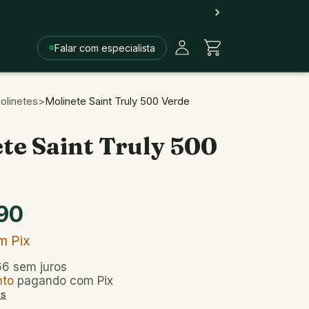
Falar com especialista
olinetes
>
Molinete Saint Truly 500 Verde
te Saint Truly 500
90
m
Pix
66
sem juros
nto
pagando com Pix
es