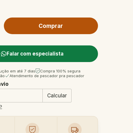
Falar com especialista
ução em até 7 dias
Compra 100% segura
tão
Atendimento de pescador pra pescador
nvio
 CEP:
Mudar CEP
Calcular
P