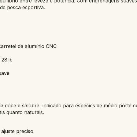
uilíbrio entre leveza e potência. Com engrenagens suaves 
de pesca esportiva.
carretel de alumínio CNC
 28 lb
uave
a doce e salobra, indicado para espécies de médio porte c
iais quanto naturais.
ajuste preciso