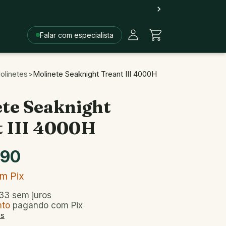
Falar com especialista
olinetes
>
Molinete Seaknight Treant III 4000H
te Seaknight
t III 4000H
,90
om
Pix
33
sem juros
nto
pagando com Pix
es