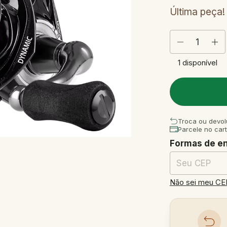
Última peça!
1
disponível
Troca ou devol
Parcele no car
Formas de e
Entregas para o
Não sei meu CE