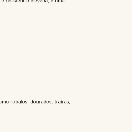
e resistência elevada, é uma
omo robalos, dourados, traíras,