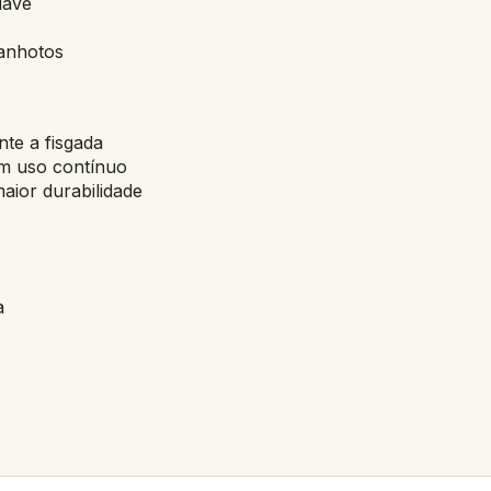
uave
canhotos
te a fisgada
em uso contínuo
aior durabilidade
a