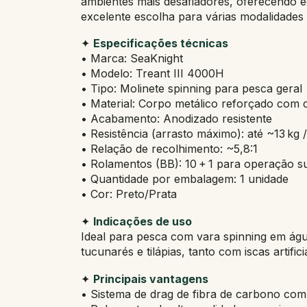
ambientes mais desafiadores, oferecendo eq
excelente escolha para várias modalidades 
✦
Especificações técnicas
• Marca: SeaKnight
• Modelo: Treant III 4000H
• Tipo: Molinete spinning para pesca geral
• Material: Corpo metálico reforçado com 
• Acabamento: Anodizado resistente
• Resistência (arrasto máximo): até ~13 kg /
• Relação de recolhimento: ~5,8:1
• Rolamentos (BB): 10 + 1 para operação s
• Quantidade por embalagem: 1 unidade
• Cor: Preto/Prata
✦
Indicações de uso
Ideal para pesca com vara spinning em águ
tucunarés e tilápias, tanto com iscas artific
✦
Principais vantagens
• Sistema de drag de fibra de carbono com 