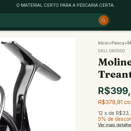
O MATERIAL CERTO PARA A PESCARIA CERTA.
Início
>
Pesca
>
M
SKU:
060500
Moline
Trean
R$399
R$379,91
c
12
x de
R$33,
5% de desco
Ver mais detalh