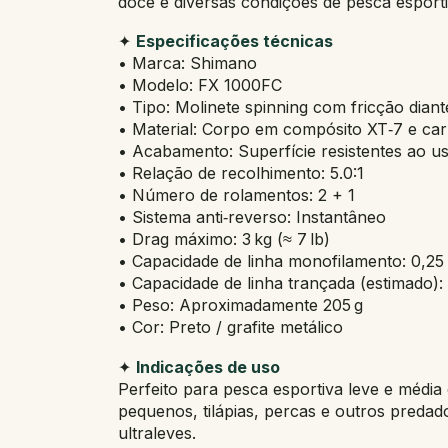
doce e diversas condições de pesca esporti
✦
Especificações técnicas
• Marca: Shimano
• Modelo: FX 1000FC
• Tipo: Molinete spinning com fricção diant
• Material: Corpo em compósito XT‑7 e car
• Acabamento: Superfície resistentes ao u
• Relação de recolhimento: 5.0:1
• Número de rolamentos: 2 + 1
• Sistema anti‑reverso: Instantâneo
• Drag máximo: 3 kg (≈ 7 lb)
• Capacidade de linha monofilamento: 0,2
• Capacidade de linha trançada (estimado): 
• Peso: Aproximadamente 205 g
• Cor: Preto / grafite metálico
✦
Indicações de uso
Perfeito para pesca esportiva leve e média
pequenos, tilápias, percas e outros pred
ultraleves.