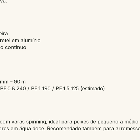
va.
eira
retel em alumínio
so contínuo
5 mm – 90 m
PE 0.8‑240 / PE 1‑190 / PE 1.5‑125 (estimado)
 com varas spinning, ideal para peixes de pequeno a médio
adores em água doce. Recomendado também para arremessos