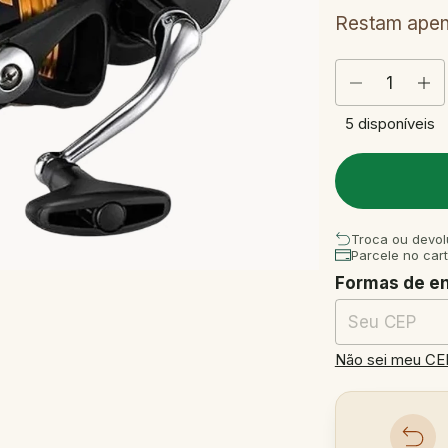
Restam ape
5
disponíveis
Troca ou devol
Parcele no car
Formas de e
Entregas para o
Não sei meu CE