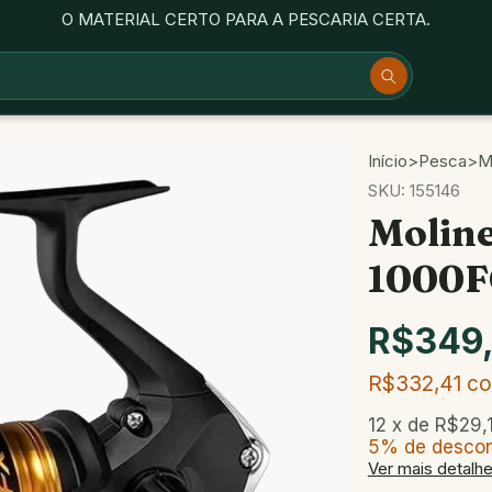
O MATERIAL CERTO PARA A PESCARIA CERTA.
Início
>
Pesca
>
M
SKU:
155146
Molin
1000F
R$349
R$332,41
c
12
x de
R$29,
5% de desco
Ver mais detalh