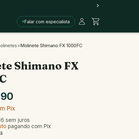
Falar com especialista
olinetes
>
Molinete Shimano FX 1000FC
ete Shimano FX
C
,90
om
Pix
16
sem juros
nto
pagando com Pix
es