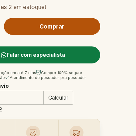
nas
2
em estoque!
Falar com especialista
ução em até 7 dias
Compra 100% segura
tão
Atendimento de pescador pra pescador
nvio
 CEP:
Mudar CEP
Calcular
P