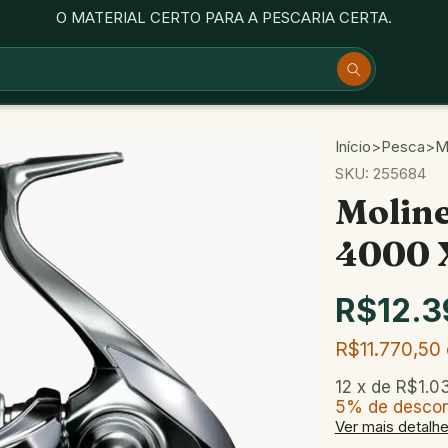
O MATERIAL CERTO PARA A PESCARIA CERTA.
Início
>
Pesca
>
M
SKU:
255684
Moline
4000 
R$12.3
R$11.770,50
12
x de
R$1.0
5% de desco
Ver mais detalh