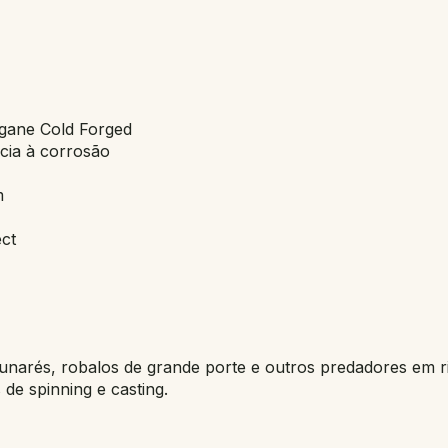
agane Cold Forged
cia à corrosão
m
ect
unarés, robalos de grande porte e outros predadores em ri
de spinning e casting.