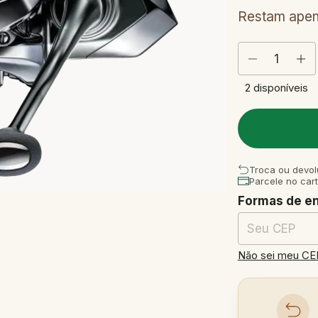
Restam ape
2
disponíveis
Troca ou devol
Parcele no car
Formas de e
Entregas para o
Não sei meu CE