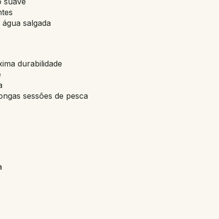
o suave
ntes
 água salgada
ima durabilidade
e
a
 longas sessões de pesca
a