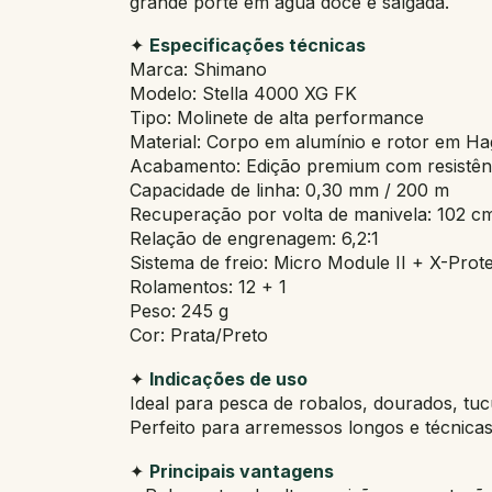
grande porte em água doce e salgada.
✦
Especificações técnicas
Marca: Shimano
Modelo: Stella 4000 XG FK
Tipo: Molinete de alta performance
Material: Corpo em alumínio e rotor em H
Acabamento: Edição premium com resistên
Capacidade de linha: 0,30 mm / 200 m
Recuperação por volta de manivela: 102 c
Relação de engrenagem: 6,2:1
Sistema de freio: Micro Module II + X-Prot
Rolamentos: 12 + 1
Peso: 245 g
Cor: Prata/Preto
✦
Indicações de uso
Ideal para pesca de robalos, dourados, tuc
Perfeito para arremessos longos e técnicas 
✦
Principais vantagens