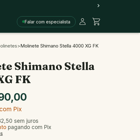
Falar com especialista
olinetes
>
Molinete Shimano Stella 4000 XG FK
te Shimano Stella
XG FK
90,00
com
Pix
32,50
sem juros
nto
pagando com Pix
es