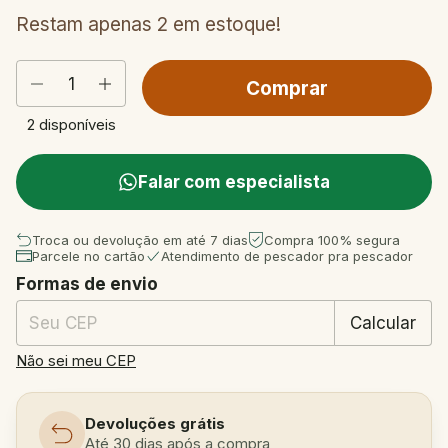
Restam apenas
2
em estoque!
2
disponíveis
Falar com especialista
Troca ou devolução em até 7 dias
Compra 100% segura
Parcele no cartão
Atendimento de pescador pra pescador
Formas de envio
Entregas para o CEP:
Mudar CEP
Calcular
Não sei meu CEP
Devoluções grátis
Até 30 dias após a compra