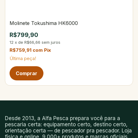
Molinete Tokushima HK6000
R$799,90
12
x
de
R$66,66
sem juros
R$759,91
com
Pix
Última peça!
Desde 2013, a Alfa Pesca prepara você para a
pescaria certa: equipamento certo, destino certo,
orientação certa — de pescador pra pescador. Loja
física e online, 9.000+ produtos e marcas oficiais.