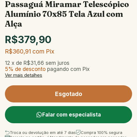
Passaguá Miramar Telescópico
Alumínio 70x85 Tela Azul com
Alça
R$379,90
R$360,91
com
Pix
12
x de
R$31,66
sem juros
5% de desconto
pagando com Pix
Ver mais detalhes
Falar com especialista
Troca ou devolução em até 7 dias
Compra 100% segura