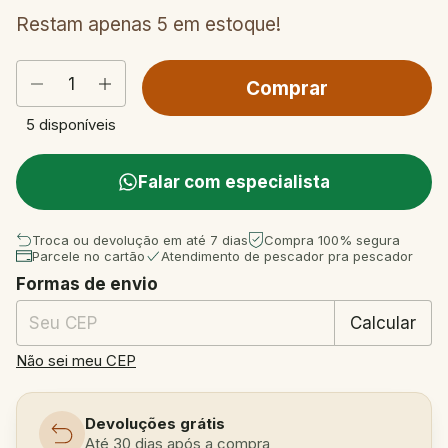
Restam apenas
5
em estoque!
5
disponíveis
Falar com especialista
Troca ou devolução em até 7 dias
Compra 100% segura
Parcele no cartão
Atendimento de pescador pra pescador
Formas de envio
Entregas para o CEP:
Mudar CEP
Calcular
Não sei meu CEP
Devoluções grátis
Até 30 dias após a compra