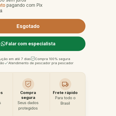
66
sem juros
nto
pagando com Pix
es
Falar com especialista
ução em até 7 dias
Compra 100% segura
tão
Atendimento de pescador pra pescador
es
Compra
Frete rápido
segura
Para todo o
s
Seus dados
Brasil
protegidos