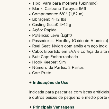
• Tipo: Vara para molinete (Spinning)
• Blank: Carbono Torayca IM6
• Comprimento: 6'0" (1,82 m)
• Libragem: 4-12 lbs
• Casting (Isca): 4-12 g
• Ação: Rápida
• Potência: Leve (Light)
• Passadores: Hardloy (Óxido de Alumínio)
• Reel Seat: Nylon com anéis em aço inox
• Cabo: Bipartido em EVA e cortiça de alta
• Butt Cap: Emborrachado
• Hook Keeper: Sim
• Número de Partes: 2 Partes
• Cor: Preto
✦
Indicações de Uso
Indicada para pescarias com iscas artificiai
e outros peixes de pequeno e médio porte e
✦
Principais Vantagens