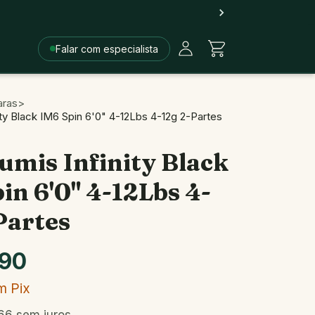
Falar com especialista
aras
>
ity Black IM6 Spin 6'0" 4-12Lbs 4-12g 2-Partes
umis Infinity Black
in 6'0" 4-12Lbs 4-
Partes
,90
m
Pix