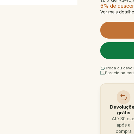
12
x de
R$46,
5% de desco
Ver mais detalh
Troca ou devol
Parcele no car
Devoluçõ
grátis
Até 30 dia
após a
compra