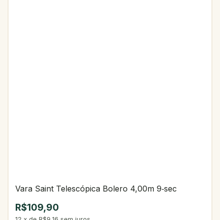
Vara Saint Telescópica Bolero 4,00m 9‑sec
R$109,90
12
x
de
R$9,16
sem juros