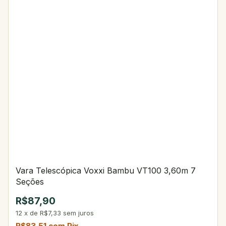
Vara Telescópica Voxxi Bambu VT100 3,60m 7
Seções
R$87,90
12
x
de
R$7,33
sem juros
R$83,51
com
Pix