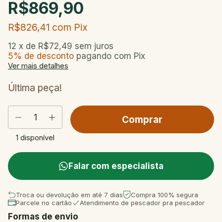
R$869,90
R$826,41
com
Pix
12
x de
R$72,49
sem juros
5% de desconto
pagando com Pix
Ver mais detalhes
Última peça!
1
disponível
Falar com especialista
Troca ou devolução em até 7 dias
Compra 100% segura
Parcele no cartão
Atendimento de pescador pra pescador
Formas de envio
Entregas para o CEP:
Mudar CEP