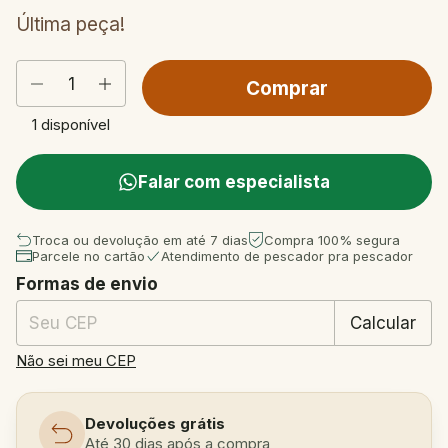
Última peça!
1
disponível
Falar com especialista
Troca ou devolução em até 7 dias
Compra 100% segura
Parcele no cartão
Atendimento de pescador pra pescador
Formas de envio
Entregas para o CEP:
Mudar CEP
Calcular
Não sei meu CEP
Devoluções grátis
Até 30 dias após a compra