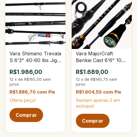
Vara Shimano Trevala
Vara MajorCraft
S 6'3" 40-60 lbs Jig
Benkei Cast 6'6" 10-
135g
16 lbs 1/4-3/4 oz
R$1.986,00
R$1.689,00
12
x
de
R$165,50
sem
12
x
de
R$140,75
sem
juros
juros
R$1.886,70
com
Pix
R$1.604,55
com
Pix
Última peça!
Restam apenas
2
em
estoque!