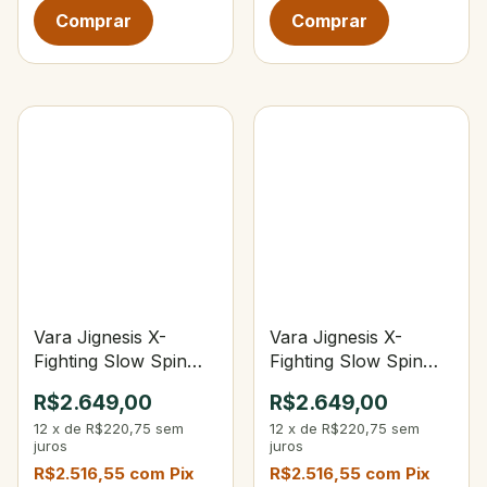
Vara Jignesis X-
Vara Jignesis X-
Fighting Slow Spin
Fighting Slow Spin
6'3" PE 1-2.5 - 120-
6'3" PE 1,5-3 Jig 200-
R$2.649,00
R$2.649,00
260 g
360 g
12
x
de
R$220,75
sem
12
x
de
R$220,75
sem
juros
juros
R$2.516,55
com
Pix
R$2.516,55
com
Pix