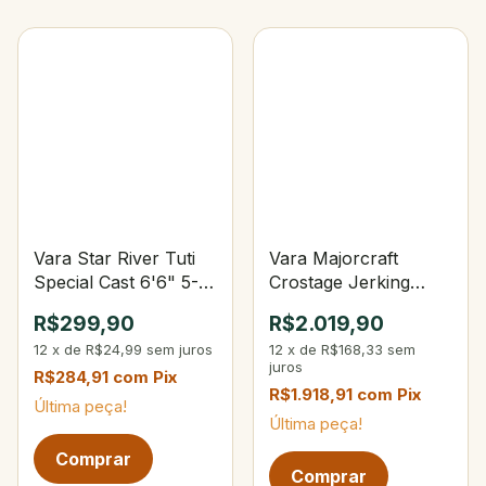
Vara Star River Tuti
Vara Majorcraft
Special Cast 6'6" 5-
Crostage Jerking
14 lbs 6-24 g (2-
Spec Spin 5'8" 80-
R$299,90
R$2.019,90
partes)
150 g 1.5-3 PE
12
x
de
R$24,99
sem juros
12
x
de
R$168,33
sem
juros
R$284,91
com
Pix
R$1.918,91
com
Pix
Última peça!
Última peça!