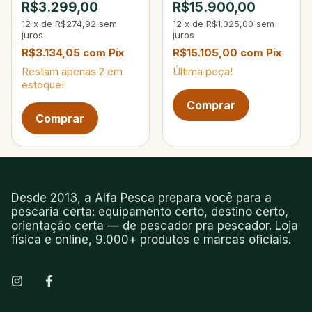
R$3.299,00
R$15.900,00
Edition
kg 300 g
12
x
de
R$274,92
sem
12
x
de
R$1.325,00
sem
juros
juros
R$3.134,05
com
Pix
R$15.105,00
com
Pix
Restam apenas
2
em
Última peça!
estoque!
Próxima página de produtos
Desde 2013, a Alfa Pesca prepara você para a
pescaria certa: equipamento certo, destino certo,
orientação certa — de pescador pra pescador. Loja
física e online, 9.000+ produtos e marcas oficiais.