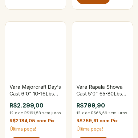
Vara Majorcraft Day's
Vara Rapala Showa
Cast 6'0" 10-16Lbs
Cast 5'0" 65-80Lbs
1/4-3/4 oz
300-500g
R$2.299,00
R$799,90
12
x
de
R$191,58
sem juros
12
x
de
R$66,66
sem juros
R$2.184,05
com
Pix
R$759,91
com
Pix
Última peça!
Última peça!