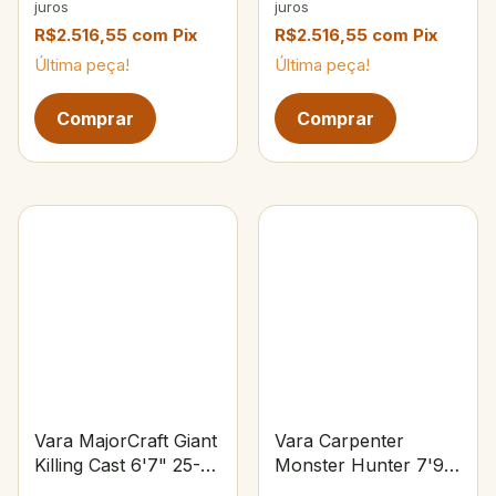
juros
juros
R$2.516,55
com
Pix
R$2.516,55
com
Pix
Última peça!
Última peça!
Vara MajorCraft Giant
Vara Carpenter
Killing Cast 6'7" 25-
Monster Hunter 7'9"
45lbs 6-9oz Trolling
PE 8-10 Max Drag 14