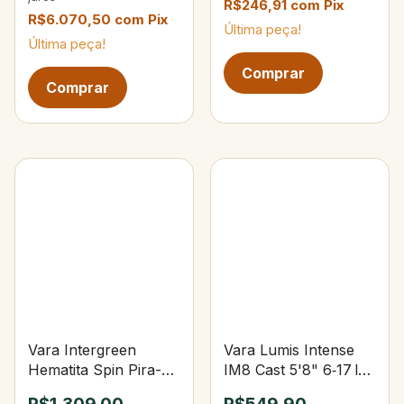
R$246,91
com
Pix
R$6.070,50
com
Pix
Última peça!
Última peça!
Vara Intergreen
Vara Lumis Intense
Hematita Spin Pira-
IM8 Cast 5'8" 6‑17 lbs
Açu 5'6" 15-30lbs PE
7‑28 g