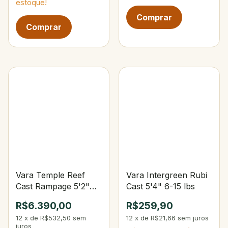
estoque!
Vara Temple Reef
Vara Intergreen Rubi
Cast Rampage 5'2"
Cast 5'4" 6-15 lbs
PE 4-8 Jig 200-450 g
R$6.390,00
R$259,90
12
x
de
R$532,50
sem
12
x
de
R$21,66
sem juros
juros