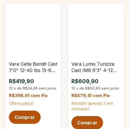
Vara Celta Bandit Cast
Vara Lumis Tunizza
7'0" 12-40 lbs 15-60
Cast IM8 6'3" 4-12
g (2-partes)
lbs 4-12 g (2-partes)
R$419,90
R$609,90
12
x
de
R$34,99
sem juros
12
x
de
R$50,83
sem juros
R$398,91
com
Pix
R$579,41
com
Pix
Última peça!
Restam apenas
2
em
estoque!