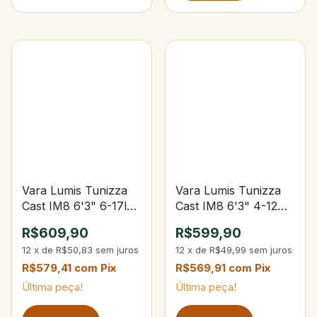
Vara Lumis Tunizza
Vara Lumis Tunizza
Cast IM8 6'3" 6-17lbs
Cast IM8 6'3" 4-12
7-28g
lbs 4-12 g
R$609,90
R$599,90
12
x
de
R$50,83
sem juros
12
x
de
R$49,99
sem juros
R$579,41
com
Pix
R$569,91
com
Pix
Última peça!
Última peça!