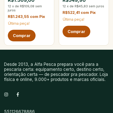
R$1.309,00
R$549,90
60lbs
12
x
de
R$109,08
sem
12
x
de
R$45,83
sem juros
juros
R$522,41
com
Pix
R$1.243,55
com
Pix
Última peça!
Última peça!
Próxima página de produtos
Desde 2013, a Alfa Pesca prepara você para a
pescaria certa: equipamento certo, destino certo,
orientação certa — de pescador pra pescador. Loja
física e online, 9.000+ produtos e marcas oficiais.
551126678886