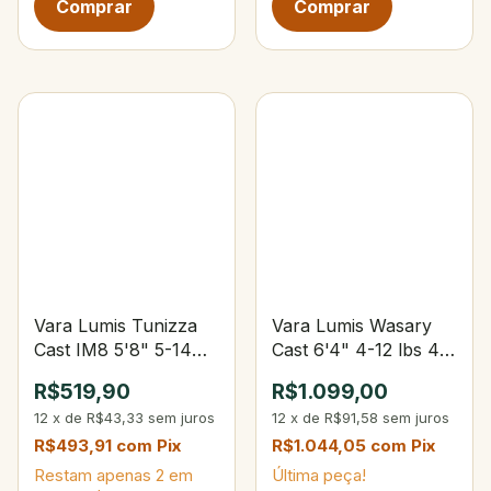
Vara Lumis Tunizza
Vara Lumis Wasary
Cast IM8 5'8" 5-14
Cast 6'4" 4-12 lbs 4-
lbs 5-15 g
12 g
R$519,90
R$1.099,00
12
x
de
R$43,33
sem juros
12
x
de
R$91,58
sem juros
R$493,91
com
Pix
R$1.044,05
com
Pix
Restam apenas
2
em
Última peça!