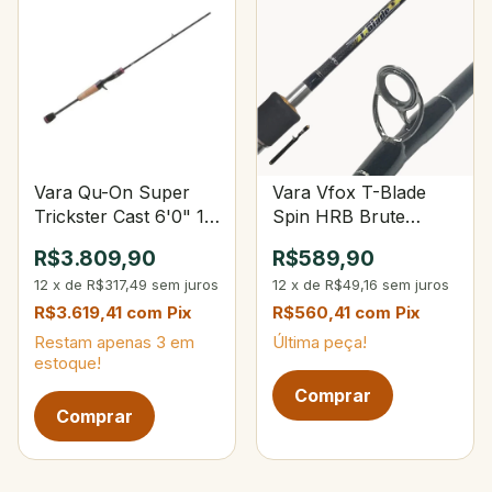
Vara Qu-On Super
Vara Vfox T-Blade
Trickster Cast 6'0" 10
Spin HRB Brute
lbs 3/8 oz
Competition 5'6" 8-20
R$3.809,90
R$589,90
lbs 1/4-3/4 oz 2-PC
12
x
de
R$317,49
sem juros
12
x
de
R$49,16
sem juros
R$3.619,41
com
Pix
R$560,41
com
Pix
Restam apenas
3
em
Última peça!
estoque!