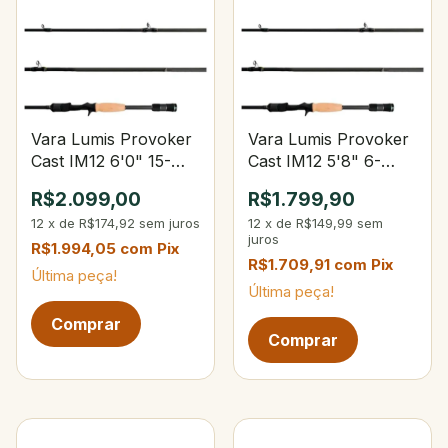
Vara Lumis Provoker
Vara Lumis Provoker
Cast IM12 6'0" 15-
Cast IM12 5'8" 6-
30lbs 15-40g
17lbs 7-28g
R$2.099,00
R$1.799,90
12
x
de
R$174,92
sem juros
12
x
de
R$149,99
sem
juros
R$1.994,05
com
Pix
R$1.709,91
com
Pix
Última peça!
Última peça!