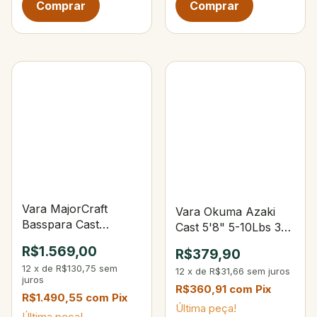
Vara MajorCraft
Vara Okuma Azaki
Basspara Cast
Cast 5'8" 5-10Lbs 3-
Telescópica 6'6" 12-
10g
R$1.569,00
R$379,90
20 lbs 1/4-1oz
12
x
de
R$130,75
sem
12
x
de
R$31,66
sem juros
juros
R$360,91
com
Pix
R$1.490,55
com
Pix
Última peça!
Última peça!