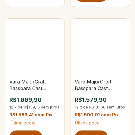
Vara MajorCraft
Vara MajorCraft
Basspara Cast
Basspara Cast
Telescópica 7'0" 14-
Telescópica 7'0" 12-
R$1.669,90
R$1.579,90
30lbs 3/8–3 oz
25 lbs 3/8-1.1/2oz
12
x
de
R$139,16
sem juros
12
x
de
R$131,66
sem juros
R$1.586,41
com
Pix
R$1.500,91
com
Pix
Última peça!
Última peça!