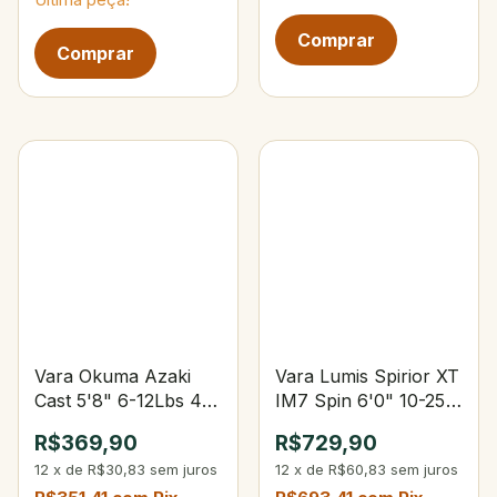
Vara Okuma Azaki
Vara Lumis Spirior XT
Cast 5'8" 6-12Lbs 4-
IM7 Spin 6'0" 10-25
12g
lbs 10-37g 3-Partes
R$369,90
R$729,90
12
x
de
R$30,83
sem juros
12
x
de
R$60,83
sem juros