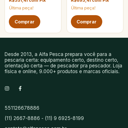
R$351,41
com
Pix
R$693,41
com
Pix
Última peça!
Última peça!
Próxima página de produtos
Desde 2013, a Alfa Pesca prepara você para a
pescaria certa: equipamento certo, destino certo,
orientação certa — de pescador pra pescador. Loja
física e online, 9.000+ produtos e marcas oficiais.
551126678886
(11) 2667-8886 - (11) 9 6925-8199