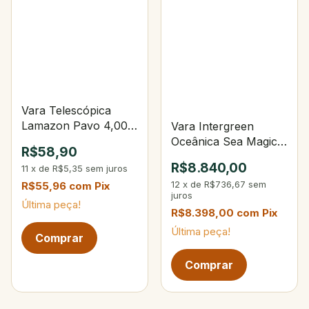
Vara Telescópica
Lamazon Pavo 4,00m
Vara Intergreen
8-sec
Oceânica Sea Magic
R$58,90
IGFA 130
R$8.840,00
11
x
de
R$5,35
sem juros
12
x
de
R$736,67
sem
R$55,96
com
Pix
juros
Última peça!
R$8.398,00
com
Pix
Última peça!