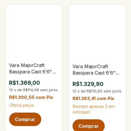
Vara MajorCraft
Vara MajorCraft
Basspara Cast 6'6"
Basspara Cast 6'6"
12-20lbs 1/4-1oz 2-
10-16lbs 1/4-3/4 oz
R$1.369,00
R$1.329,90
Partes
2-Partes
12
x
de
R$114,08
sem juros
12
x
de
R$110,83
sem juros
R$1.300,55
com
Pix
R$1.263,41
com
Pix
Última peça!
Restam apenas
2
em
estoque!