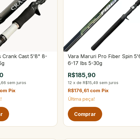
 Crank Cast 5'8" 8-
Vara Maruri Pro Fiber Spin 5'
5g
6-17 lbs 5-30g
0
R$185,90
,66
sem juros
12
x
de
R$15,49
sem juros
com
Pix
R$176,61
com
Pix
!
Última peça!