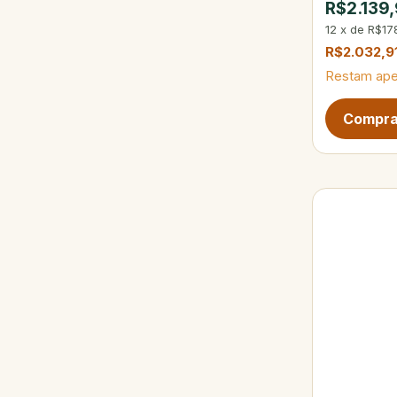
R$2.139
12
x
de
R$17
R$2.032,9
Restam ap