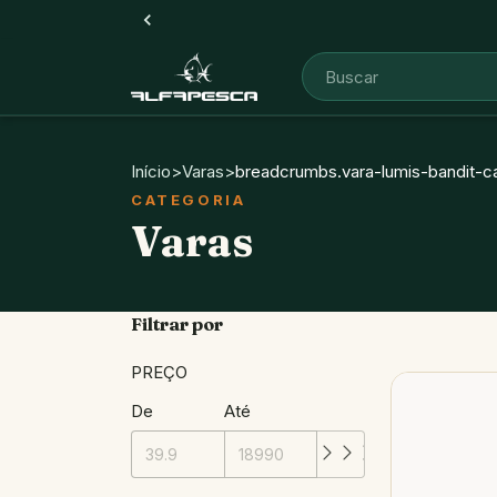
Início
>
Varas
>
breadcrumbs.vara-lumis-bandit-c
Varas
Filtrar por
PREÇO
De
Até