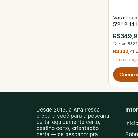
Vara Rapa
5'8" 8‑14 
R$349,9
12
x
de
R$29
R$332,41
Última peça
Próxima pág
Desde 2013, a Alfa Pesca
Info
prepara você para a pescaria
certa: equipamento certo,
Iníci
destino certo, orientação
certa — de pescador pra
Sobr