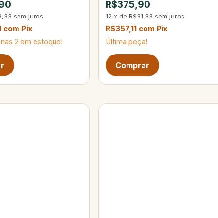
,90
R$375,90
8,33
sem juros
12
x
de
R$31,33
sem juros
1
com
Pix
R$357,11
com
Pix
enas
2
em estoque!
Última peça!