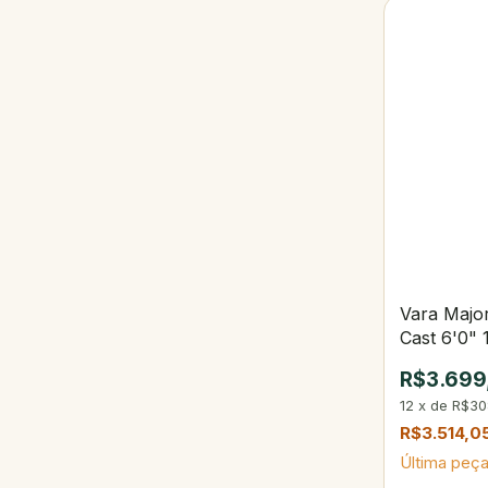
Vara Major
Cast 6'0" 
R$3.699
12
x
de
R$30
R$3.514,0
Última peça