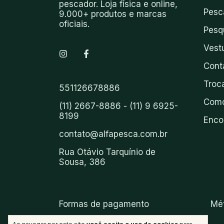
pescador. Loja física e online,
Pesc
9.000+ produtos e marcas
oficiais.
Pesq
Vest
Cont
Troc
551126678886
Como
(11) 2667-8886 - (11) 9 6925-
8199
Enco
contato@alfapesca.com.br
Rua Otávio Tarquínio de
Sousa, 386
Formas de pagamento
Mé