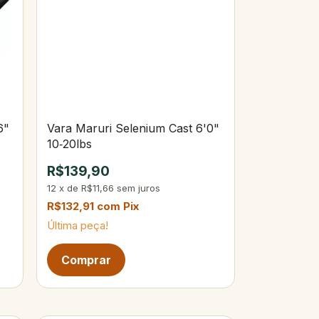
6"
Vara Maruri Selenium Cast 6'0"
10‑20lbs
R$139,90
12
x
de
R$11,66
sem juros
R$132,91
com
Pix
Última peça!