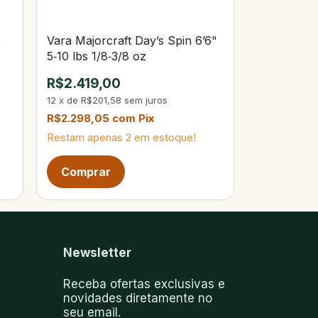
8
Vara Majorcraft Day’s Spin 6’6"
5‑10 lbs 1/8‑3/8 oz
R$2.419,00
12
x
de
R$201,58
sem juros
R$2.298,05
com
Pix
Restam apenas
2
em estoque!
Newsletter
Receba ofertas exclusivas e
novidades diretamente no
seu email.