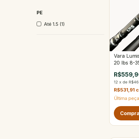
PE
Até 1.5 (1)
Vara Lumis
20 lbs 8-3
R$559,9
12
x
de
R$46
R$531,91
Última peça