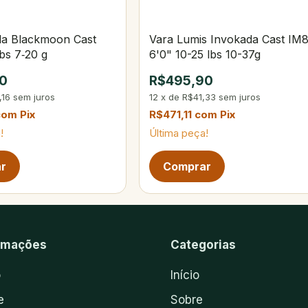
la Blackmoon Cast
Vara Lumis Invokada Cast IM
lbs 7‑20 g
6'0" 10-25 lbs 10-37g
0
R$495,90
,16
sem juros
12
x
de
R$41,33
sem juros
com
Pix
R$471,11
com
Pix
!
Última peça!
ina de produtos
rmações
Categorias
o
Início
e
Sobre