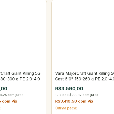
Craft Giant Killing 5G
Vara MajorCraft Giant Killing 
180-300 g PE 2.0-4.0
Cast 6'0" 150-260 g PE 2.0-4.
,00
R$3.590,00
8,25
sem juros
12
x
de
R$299,17
sem juros
5
com
Pix
R$3.410,50
com
Pix
!
Última peça!