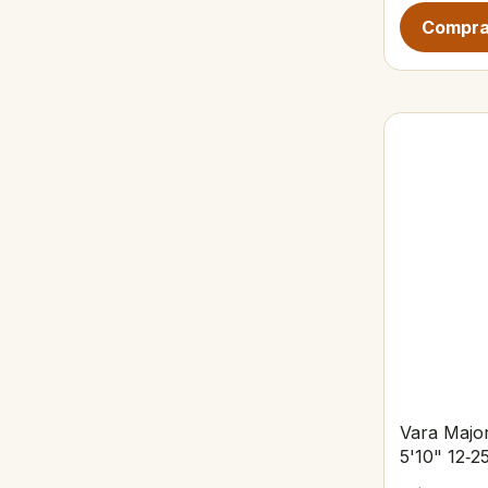
Vara Major
5'10" 12‑2