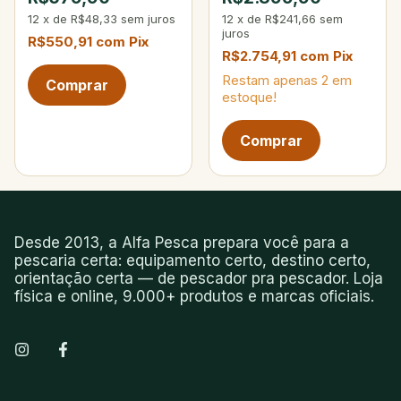
12
x
de
R$48,33
sem juros
12
x
de
R$241,66
sem
juros
R$550,91
com
Pix
R$2.754,91
com
Pix
Restam apenas
2
em
estoque!
Próxima página de produtos
Desde 2013, a Alfa Pesca prepara você para a
pescaria certa: equipamento certo, destino certo,
orientação certa — de pescador pra pescador. Loja
física e online, 9.000+ produtos e marcas oficiais.