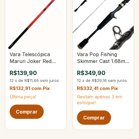
Vara Telescópica
Vara Pop Fishing
Maruri Joker Red
Skimmer Cast 1.68m
4,50m 9-Gomos
8-17Lbs 2-Partes
R$139,90
R$349,90
12
x
de
R$11,66
sem juros
12
x
de
R$29,16
sem juros
R$132,91
com
Pix
R$332,41
com
Pix
Última peça!
Restam apenas
3
em
estoque!