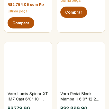
Última peça!
R$2.754,05
com
Pix
Última peça!
Vara Lumis Spirior XT
Vara Redai Black
IM7 Cast 6'0" 10-
Mamba II 6'0" 12-20
25lbs 10-37g 3-Partes
lbs 3/8-1oz
R$579,90
R$2.899,90