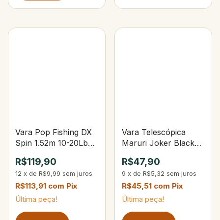
Vara Pop Fishing DX
Vara Telescópica
Spin 1.52m 10-20Lbs
Maruri Joker Black
2-Partes
1,80m 4-gomos
R$119,90
R$47,90
12
x
de
R$9,99
sem juros
9
x
de
R$5,32
sem juros
R$113,91
com
Pix
R$45,51
com
Pix
Última peça!
Última peça!