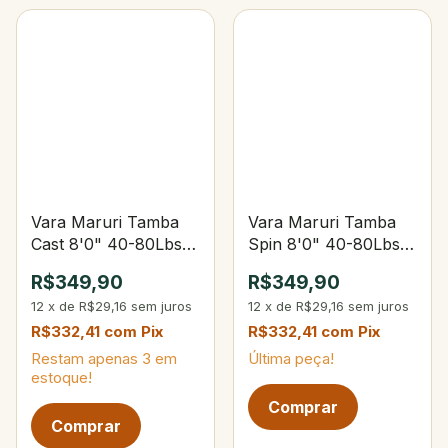
Vara Maruri Tamba
Vara Maruri Tamba
Cast 8'0" 40-80Lbs
Spin 8'0" 40-80Lbs
80-200g 2-Partes
80-200g 2-Partes
R$349,90
R$349,90
12
x
de
R$29,16
sem juros
12
x
de
R$29,16
sem juros
R$332,41
com
Pix
R$332,41
com
Pix
Restam apenas
3
em
Última peça!
estoque!