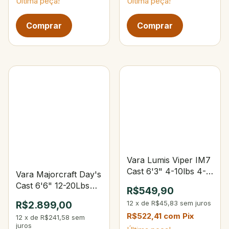
Última peça!
Última peça!
Vara Lumis Viper IM7
Cast 6'3" 4-10lbs 4-
Vara Majorcraft Day's
10g
Cast 6'6" 12-20Lbs
R$549,90
1/4-1 oz
12
x
de
R$45,83
sem juros
R$2.899,00
R$522,41
com
Pix
12
x
de
R$241,58
sem
juros