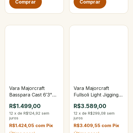
Vara Majorcraft
Vara Majorcraft
Basspara Cast 6′3"
Fullsoli Light Jigging
ML 14Lbs Japonesa
Spin 6'4" PE 1.2 Max.
R$1.499,00
R$3.589,00
2-Partes
20-100g
12
x
de
R$124,92
sem
12
x
de
R$299,08
sem
juros
juros
R$1.424,05
com
Pix
R$3.409,55
com
Pix