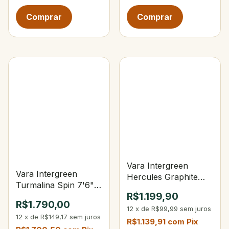
Vara Intergreen
Vara Intergreen
Hercules Graphite
Turmalina Spin 7'6"
Spin 6'3" 15-40lbs 1-
R$1.199,90
12-30/40 lbs
3oz
R$1.790,00
12
x
de
R$99,99
sem juros
12
x
de
R$149,17
sem juros
R$1.139,91
com
Pix