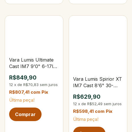
Vara Lumis Ultimate
Cast IM7 9'0" 6-17lbs
4-18g 3-Partes
R$849,90
Vara Lumis Spirior XT
12
x
de
R$70,83
sem juros
IM7 Cast 8'6" 30-
60Lbs 60-170g 2-
R$807,41
com
Pix
R$629,90
Partes
Última peça!
12
x
de
R$52,49
sem juros
R$598,41
com
Pix
Última peça!