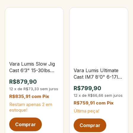
Vara Lumis Slow Jig
Vara Lumis Ultimate
Cast 6’3" 15-30lbs
Cast IM7 8'0" 6-17lbs
40-100g PE 1-3
R$879,90
4-18g 3-Partes
R$799,90
12
x
de
R$73,33
sem juros
12
x
de
R$66,66
sem juros
R$835,91
com
Pix
R$759,91
com
Pix
Restam apenas
2
em
estoque!
Última peça!