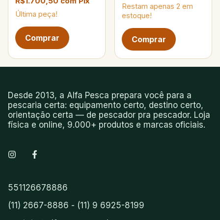
R$1.700,50
com
Pix
Restam apenas
2
em
Última peça!
estoque!
Próxima página de produtos
Desde 2013, a Alfa Pesca prepara você para a
pescaria certa: equipamento certo, destino certo,
orientação certa — de pescador pra pescador. Loja
física e online, 9.000+ produtos e marcas oficiais.
551126678886
(11) 2667-8886 - (11) 9 6925-8199