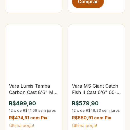
Vara Lumis Tamba
Vara MS Giant Catch
Carbon Cast 8'6" M
Fish II Cast 6'6" 60-
30-60 lbs 60-170g 2-
120Lbs
R$499,90
R$579,90
partes
12
x
de
R$41,66
sem juros
12
x
de
R$48,33
sem juros
R$474,91
com
Pix
R$550,91
com
Pix
Última peça!
Última peça!