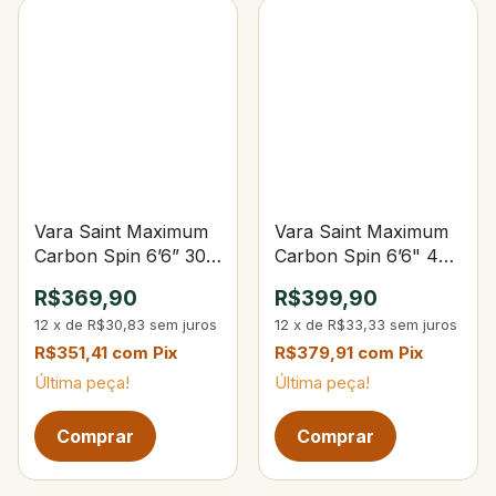
Vara Saint Maximum
Vara Saint Maximum
Carbon Spin 6’6” 30-
Carbon Spin 6’6" 40-
60lbs 60-120g
80lbs 80-150g
R$369,90
R$399,90
12
x
de
R$30,83
sem juros
12
x
de
R$33,33
sem juros
R$351,41
com
Pix
R$379,91
com
Pix
Última peça!
Última peça!