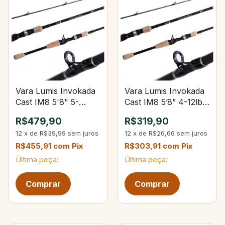
Vara Lumis Invokada
Vara Lumis Invokada
Cast IM8 5'8" 5-
Cast IM8 5’8” 4-12lbs
14Lbs 5-15g
4-12g
R$479,90
R$319,90
12
x
de
R$39,99
sem juros
12
x
de
R$26,66
sem juros
R$455,91
com
Pix
R$303,91
com
Pix
Última peça!
Última peça!