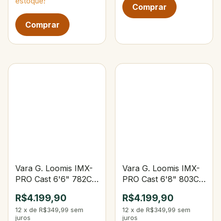
estoque!
Vara G. Loomis IMX-
Vara G. Loomis IMX-
PRO Cast 6'6" 782C
PRO Cast 6'8" 803C
8–14lbs 1/4–5/8 oz
12–16 lbs 3/16–5/8 oz
R$4.199,90
R$4.199,90
12
x
de
R$349,99
sem
12
x
de
R$349,99
sem
juros
juros