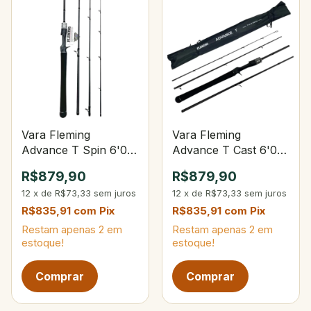
Vara Fleming
Vara Fleming
Advance T Spin 6'0
Advance T Cast 6'0
10-20Lbs Lure 8-25g
12-25Lbs Lure 9-30g
R$879,90
R$879,90
12
x
de
R$73,33
sem juros
12
x
de
R$73,33
sem juros
R$835,91
com
Pix
R$835,91
com
Pix
Restam apenas
2
em
Restam apenas
2
em
estoque!
estoque!