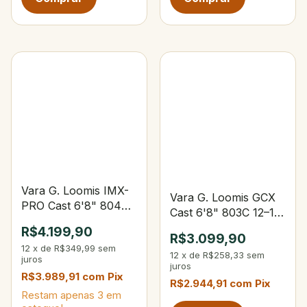
Vara G. Loomis IMX-
Vara G. Loomis GCX
PRO Cast 6'8" 804C
Cast 6'8" 803C 12–16
14–20 lbs 5/16–3/4 oz
lbs 3/16–5/8 oz
R$4.199,90
R$3.099,90
12
x
de
R$349,99
sem
12
x
de
R$258,33
sem
juros
juros
R$3.989,91
com
Pix
R$2.944,91
com
Pix
Restam apenas
3
em