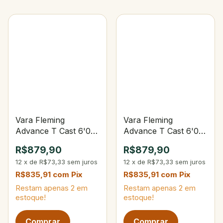
Vara Fleming
Vara Fleming
Advance T Cast 6'0
Advance T Cast 6'0
10-20Lbs Lure 8-25g
8-17Lbs Lure 6-22g
R$879,90
R$879,90
12
x
de
R$73,33
sem juros
12
x
de
R$73,33
sem juros
R$835,91
com
Pix
R$835,91
com
Pix
Restam apenas
2
em
Restam apenas
2
em
estoque!
estoque!