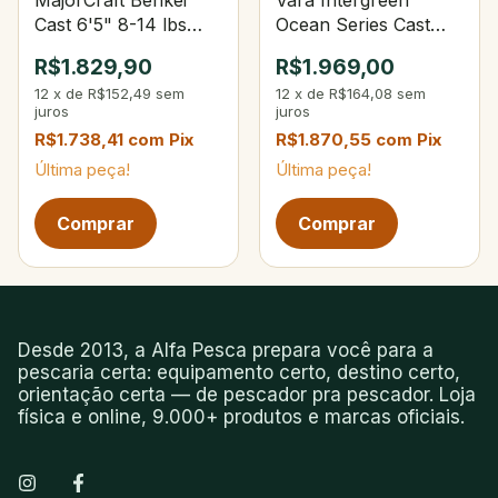
Cast 6'5" 8-14 lbs
Ocean Series Cast
3/16 - 1/2 oz
5’1" 40-100Lbs 80-
R$1.829,90
R$1.969,00
200g
12
x
de
R$152,49
sem
12
x
de
R$164,08
sem
juros
juros
R$1.738,41
com
Pix
R$1.870,55
com
Pix
Última peça!
Última peça!
Próxima página de produtos
Desde 2013, a Alfa Pesca prepara você para a
pescaria certa: equipamento certo, destino certo,
orientação certa — de pescador pra pescador. Loja
física e online, 9.000+ produtos e marcas oficiais.