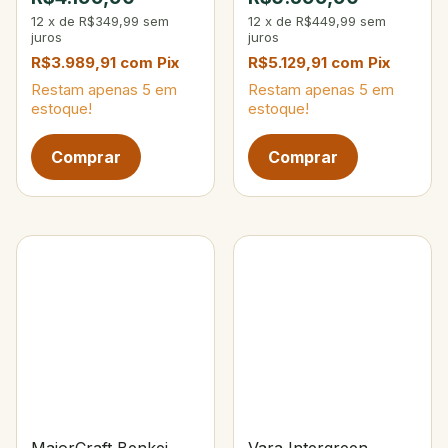
12
x
de
R$349,99
sem
12
x
de
R$449,99
sem
juros
juros
R$3.989,91
com
Pix
R$5.129,91
com
Pix
Restam apenas
5
em
Restam apenas
5
em
estoque!
estoque!
MajorCraft Benkei
Vara Intergreen