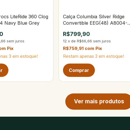
ocs LiteRide 360 Clog
Calça Columbia Silver Ridge
4 Navy Blue Grey
Convertible EEG(48) A8004-
160-Fossil
0
R$799,90
,66
sem juros
12
x
de
R$66,66
sem juros
om
Pix
R$759,91
com
Pix
enas
3
em estoque!
Restam apenas
2
em estoque!
ina de produtos
Ver mais produtos