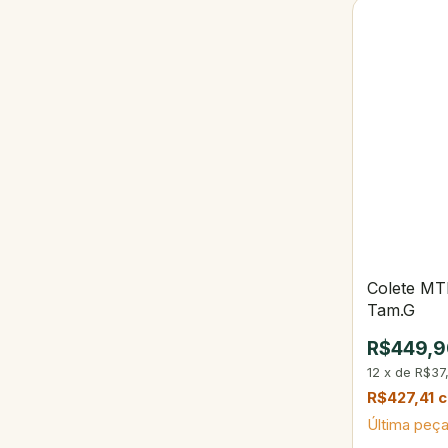
Colete M
Tam.G
R$449,9
12
x
de
R$37
R$427,41
Última peça