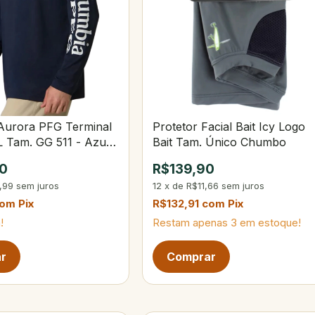
Aurora PFG Terminal
Protetor Facial Bait Icy Logo
L Tam. GG 511 - Azul
Bait Tam. Único Chumbo
0
R$139,90
,99
sem juros
12
x
de
R$11,66
sem juros
com
Pix
R$132,91
com
Pix
!
Restam apenas
3
em estoque!