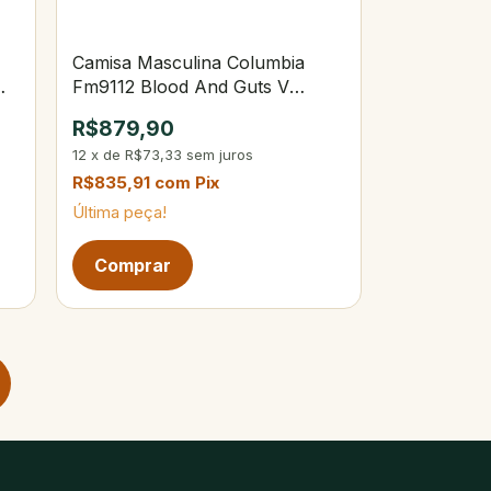
Camisa Masculina Columbia
Fm9112 Blood And Guts V
Tam.G 100-White
R$879,90
12
x
de
R$73,33
sem juros
R$835,91
com
Pix
Última peça!