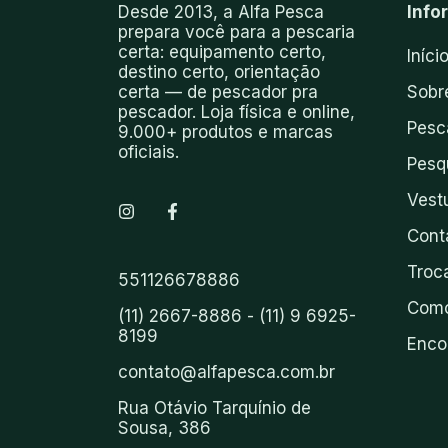
Desde 2013, a Alfa Pesca
Info
prepara você para a pescaria
certa: equipamento certo,
Iníci
destino certo, orientação
certa — de pescador pra
Sobr
pescador. Loja física e online,
Pesc
9.000+ produtos e marcas
oficiais.
Pesq
Vest
Cont
Troc
551126678886
Como
(11) 2667-8886 - (11) 9 6925-
8199
Enco
contato@alfapesca.com.br
Rua Otávio Tarquínio de
Sousa, 386