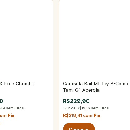
TK Free Chumbo
Camiseta Bait ML Icy B-Camo
Tam. G1 Acerola
0
R$229,90
,49
sem juros
12
x
de
R$19,16
sem juros
com
Pix
R$218,41
com
Pix
!