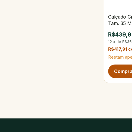
Calçado Cr
Tam. 35 M
R$439,9
12
x
de
R$36
R$417,91
c
Restam ap
Próxima pág