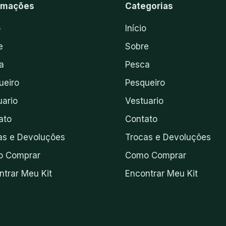
rmações
Categorias
o
Início
e
Sobre
a
Pesca
ueiro
Pesqueiro
uario
Vestuario
ato
Contato
as e Devoluções
Trocas e Devoluções
 Comprar
Como Comprar
ntrar Meu Kit
Encontrar Meu Kit