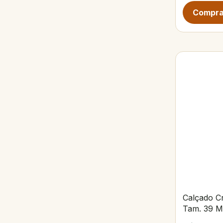
Calçado Cr
Tam. 39 M
Microchip