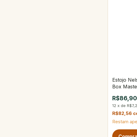
Estojo Ne
Box Maste
R$86,9
12
x
de
R$7,
R$82,56
c
Restam ap