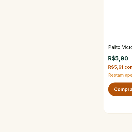
Palito Vic
R$5,90
R$5,61
co
Restam ap
Próxima pág