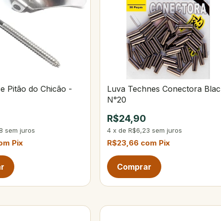
ce Pitão do Chicão -
Luva Technes Conectora Blac
N°20
R$24,90
8
sem juros
4
x
de
R$6,23
sem juros
om
Pix
R$23,66
com
Pix