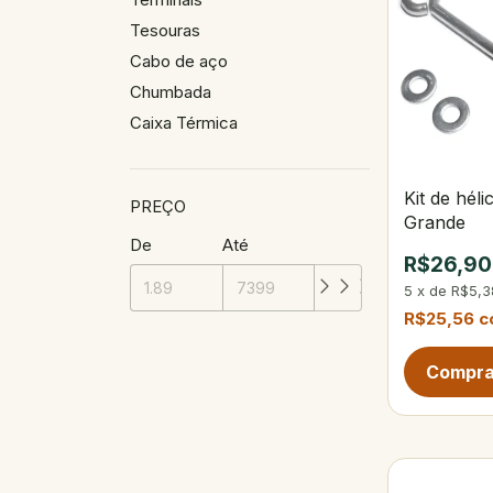
Tesouras
Cabo de aço
Chumbada
Caixa Térmica
Kit de héli
PREÇO
Grande
De
Até
R$26,90
5
x
de
R$5,3
R$25,56
c