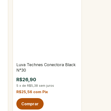
Luva Technes Conectora Black
N°30
R$26,90
5
x
de
R$5,38
sem juros
R$25,56
com
Pix