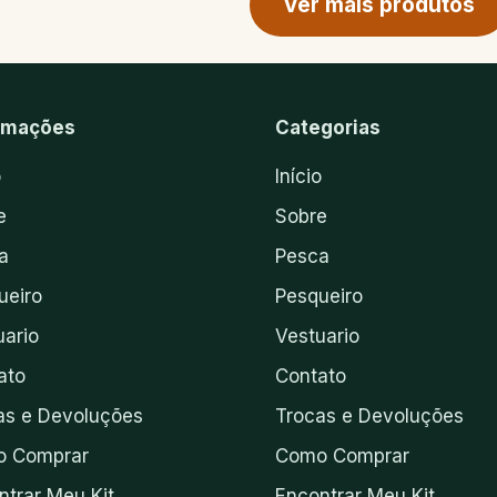
Ver mais produtos
rmações
Categorias
o
Início
e
Sobre
a
Pesca
ueiro
Pesqueiro
uario
Vestuario
ato
Contato
as e Devoluções
Trocas e Devoluções
 Comprar
Como Comprar
ntrar Meu Kit
Encontrar Meu Kit