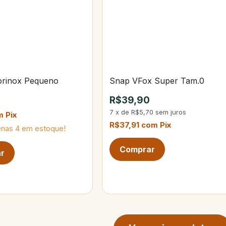
torinox Pequeno
Snap VFox Super Tam.0
R$39,90
7
x
de
R$5,70
sem juros
m
Pix
R$37,91
com
Pix
enas
4
em estoque!
ina de produtos