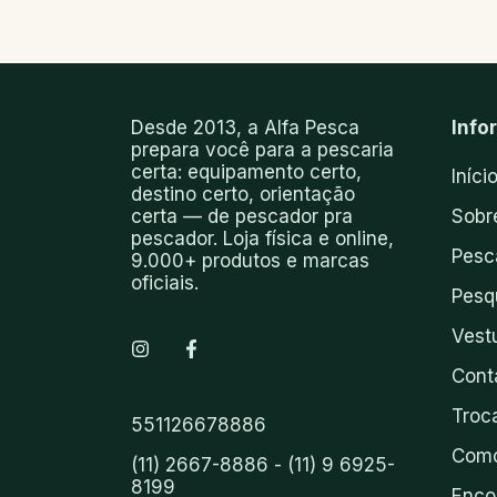
Desde 2013, a Alfa Pesca
Info
prepara você para a pescaria
certa: equipamento certo,
Iníci
destino certo, orientação
certa — de pescador pra
Sobr
pescador. Loja física e online,
Pesc
9.000+ produtos e marcas
oficiais.
Pesq
Vest
Cont
Troc
551126678886
Como
(11) 2667-8886 - (11) 9 6925-
8199
Enco