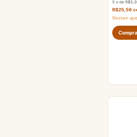
5
x
de
R$5,3
R$25,56
c
Restam ap