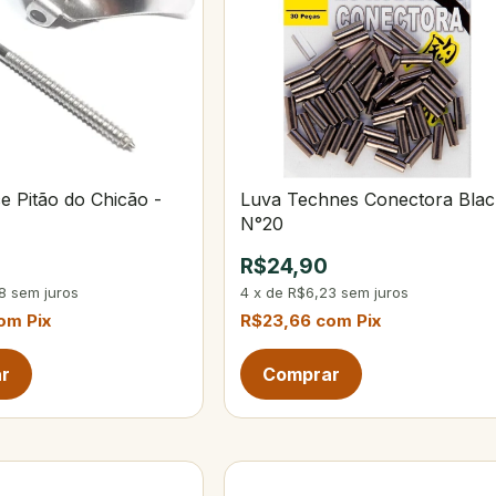
ce Pitão do Chicão -
Luva Technes Conectora Blac
N°20
R$24,90
8
sem juros
4
x
de
R$6,23
sem juros
om
Pix
R$23,66
com
Pix