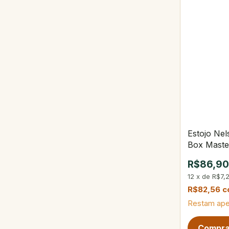
Estojo Ne
Box Maste
R$86,9
12
x
de
R$7,
R$82,56
c
Restam ap