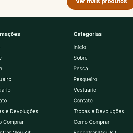
Ver mais produtos
rmações
Categorias
o
Início
e
Sobre
a
Pesca
ueiro
Pesqueiro
uario
Vestuario
ato
Contato
as e Devoluções
Trocas e Devoluções
 Comprar
Como Comprar
ntrar Meu Kit
Encontrar Meu Kit