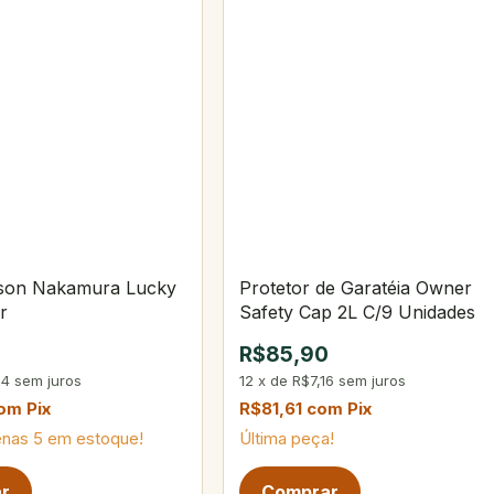
lson Nakamura Lucky
Protetor de Garatéia Owner
r
Safety Cap 2L C/9 Unidades
0
R$85,90
24
sem juros
12
x
de
R$7,16
sem juros
om
Pix
R$81,61
com
Pix
enas
5
em estoque!
Última peça!