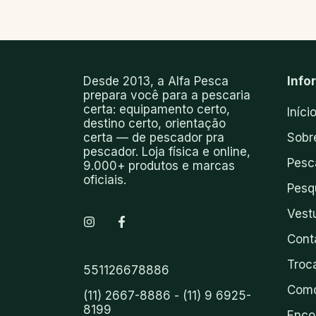
Desde 2013, a Alfa Pesca
Info
prepara você para a pescaria
certa: equipamento certo,
Iníci
destino certo, orientação
certa — de pescador pra
Sobr
pescador. Loja física e online,
Pesc
9.000+ produtos e marcas
oficiais.
Pesq
Vest
Cont
Troc
551126678886
Como
(11) 2667-8886 - (11) 9 6925-
8199
Enco