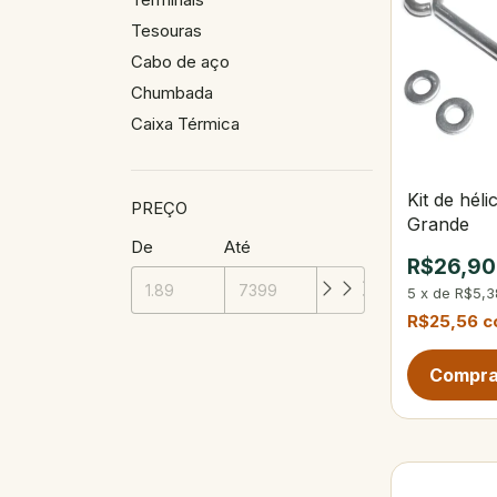
Tesouras
Cabo de aço
Chumbada
Caixa Térmica
Kit de héli
PREÇO
Grande
De
Até
R$26,90
5
x
de
R$5,3
R$25,56
c