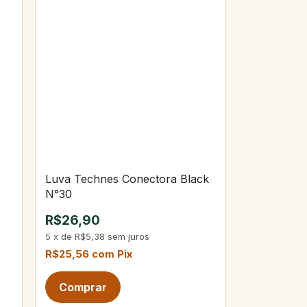
Luva Technes Conectora Black
N°30
R$26,90
5
x
de
R$5,38
sem juros
R$25,56
com
Pix