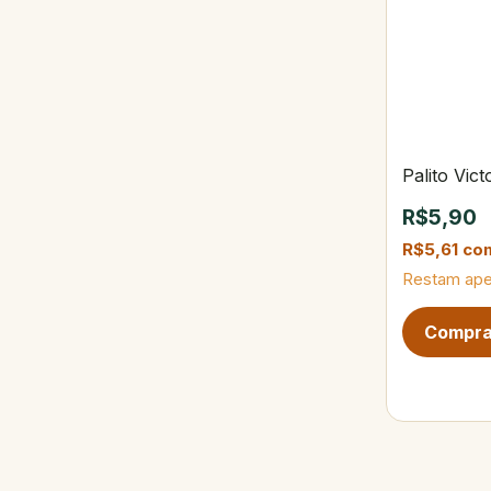
Palito Vic
R$5,90
R$5,61
co
Restam ap
Próxima pág