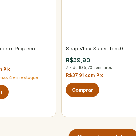
torinox Pequeno
Snap VFox Super Tam.0
R$39,90
7
x
de
R$5,70
sem juros
m
Pix
R$37,91
com
Pix
enas
4
em estoque!
ina de produtos