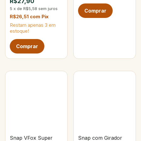
R$27,90
5
x
de
R$5,58
sem juros
R$26,51
com
Pix
Restam apenas
3
em
estoque!
Snap VFox Super
Snap com Girador