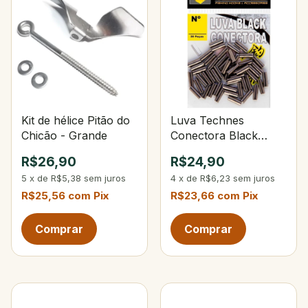
Kit de hélice Pitão do
Luva Technes
Chicão - Grande
Conectora Black
N°20
R$26,90
R$24,90
5
x
de
R$5,38
sem juros
4
x
de
R$6,23
sem juros
R$25,56
com
Pix
R$23,66
com
Pix