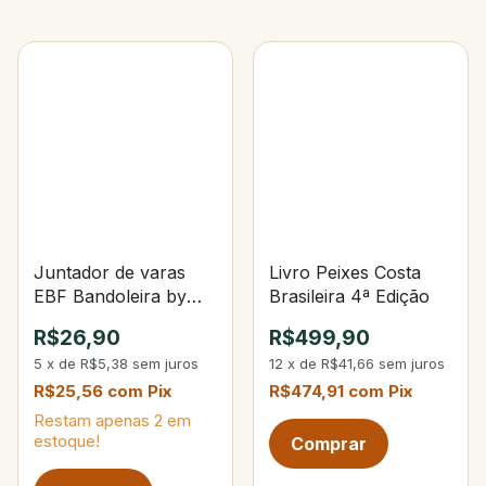
Juntador de varas
Livro Peixes Costa
EBF Bandoleira by
Brasileira 4ª Edição
Denis Garbo
R$26,90
R$499,90
5
x
de
R$5,38
sem juros
12
x
de
R$41,66
sem juros
R$25,56
com
Pix
R$474,91
com
Pix
Restam apenas
2
em
estoque!