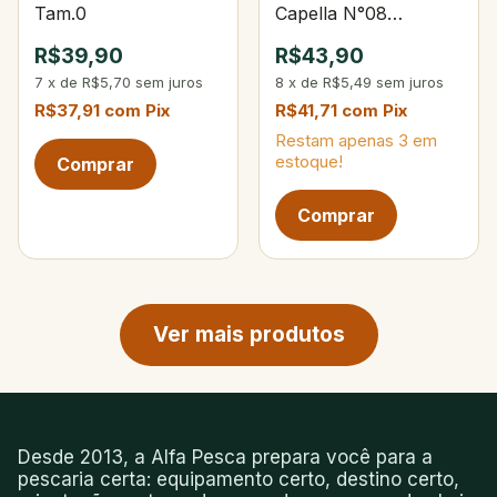
Tam.0
Capella N°08
Tamanho Pequeno
R$39,90
R$43,90
7
x
de
R$5,70
sem juros
8
x
de
R$5,49
sem juros
R$37,91
com
Pix
R$41,71
com
Pix
Restam apenas
3
em
estoque!
Próxima página de produtos
Ver mais produtos
Desde 2013, a Alfa Pesca prepara você para a
pescaria certa: equipamento certo, destino certo,