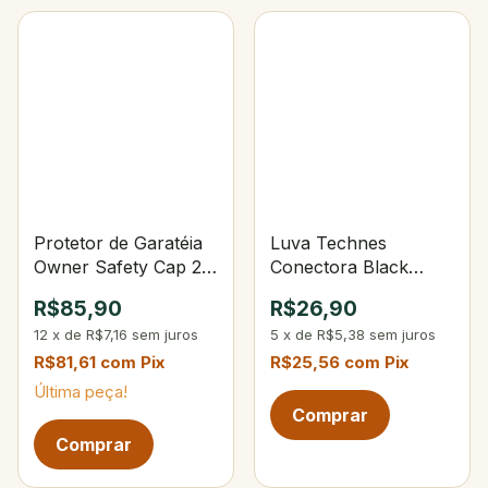
Protetor de Garatéia
Luva Technes
Owner Safety Cap 2L
Conectora Black
C/9 Unidades
N°30
R$85,90
R$26,90
12
x
de
R$7,16
sem juros
5
x
de
R$5,38
sem juros
R$81,61
com
Pix
R$25,56
com
Pix
Última peça!