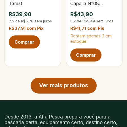
Tam.0
Capella N°08
Tamanho Pequeno
R$39,90
R$43,90
7
x
de
R$5,70
sem juros
8
x
de
R$5,49
sem juros
R$37,91
com
Pix
R$41,71
com
Pix
Restam apenas
3
em
estoque!
Próxima página de produtos
Ver mais produtos
Desde 2013, a Alfa Pesca prepara você para a
pescaria certa: equipamento certo, destino certo,