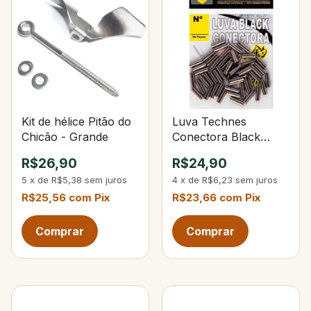
Kit de hélice Pitão do
Luva Technes
Chicão - Grande
Conectora Black
N°20
R$26,90
R$24,90
5
x
de
R$5,38
sem juros
4
x
de
R$6,23
sem juros
R$25,56
com
Pix
R$23,66
com
Pix