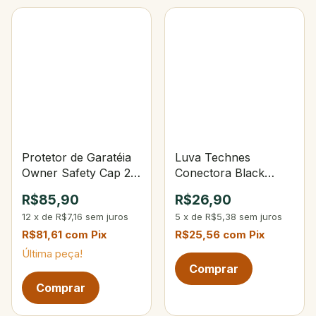
Protetor de Garatéia
Luva Technes
Owner Safety Cap 2L
Conectora Black
C/9 Unidades
N°30
R$85,90
R$26,90
12
x
de
R$7,16
sem juros
5
x
de
R$5,38
sem juros
R$81,61
com
Pix
R$25,56
com
Pix
Última peça!