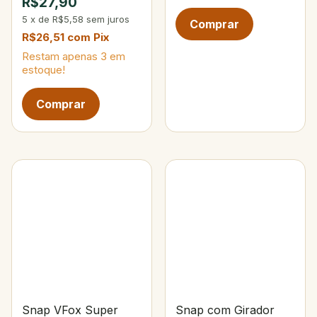
R$27,90
5
x
de
R$5,58
sem juros
R$26,51
com
Pix
Restam apenas
3
em
estoque!
Snap VFox Super
Snap com Girador