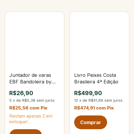
Juntador de varas
Livro Peixes Costa
EBF Bandoleira by
Brasileira 4ª Edição
Denis Garbo
R$26,90
R$499,90
5
x
de
R$5,38
sem juros
12
x
de
R$41,66
sem juros
R$25,56
com
Pix
R$474,91
com
Pix
Restam apenas
2
em
estoque!