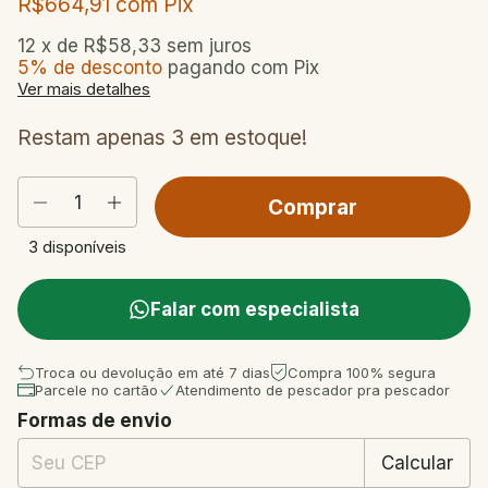
R$664,91
com
Pix
12
x de
R$58,33
sem juros
5% de desconto
pagando com Pix
Ver mais detalhes
Restam apenas
3
em estoque!
3
disponíveis
Falar com especialista
Troca ou devolução em até 7 dias
Compra 100% segura
Parcele no cartão
Atendimento de pescador pra pescador
Formas de envio
Entregas para o CEP:
Mudar CEP
Calcular