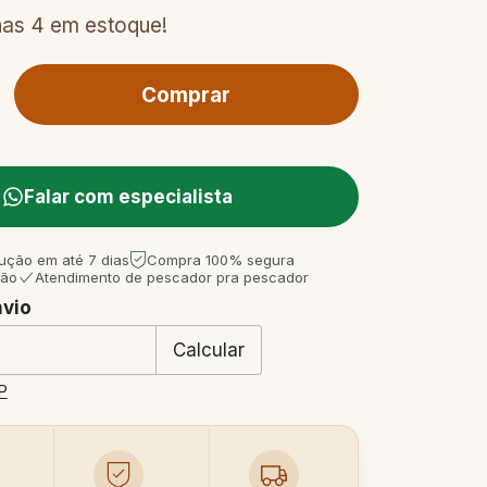
nas
4
em estoque!
Falar com especialista
ução em até 7 dias
Compra 100% segura
tão
Atendimento de pescador pra pescador
nvio
 CEP:
Mudar CEP
Calcular
P