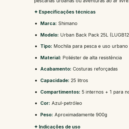
pescarias urbanas ou aventuras ao ar livre
✦ Especificações técnicas
Marca:
Shimano
Modelo:
Urban Back Pack 25L (LUGB12
Tipo:
Mochila para pesca e uso urbano
Material:
Poliéster de alta resistência
Acabamento:
Costuras reforçadas
Capacidade:
25 litros
Compartimentos:
5 internos + 1 para 
Cor:
Azul-petróleo
Peso:
Aproximadamente 900g
✦ Indicações de uso