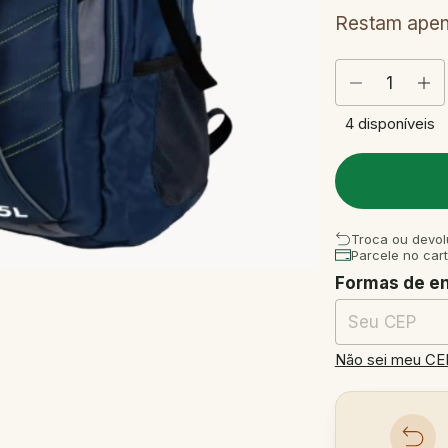
Restam ape
4
disponíveis
Troca ou devol
Parcele no car
Formas de e
Entregas para o
Não sei meu CE