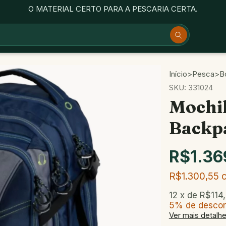
O MATERIAL CERTO PARA A PESCARIA CERTA.
Início
>
Pesca
>
B
SKU:
331024
Mochi
Backp
R$1.36
R$1.300,55
12
x de
R$114
5% de desco
Ver mais detalh