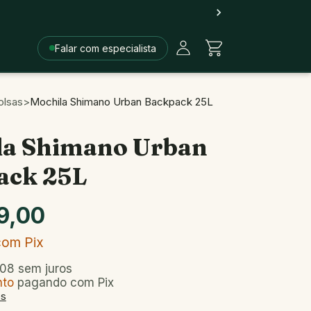
Falar com especialista
olsas
>
Mochila Shimano Urban Backpack 25L
la Shimano Urban
ack 25L
9,00
com
Pix
,08
sem juros
nto
pagando com Pix
es