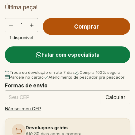
Última peça!
1
disponível
Falar com especialista
Troca ou devolução em até 7 dias
Compra 100% segura
Parcele no cartão
Atendimento de pescador pra pescador
Formas de envio
Entregas para o CEP:
Mudar CEP
Calcular
Não sei meu CEP
Devoluções grátis
Até 30 dias após a compra