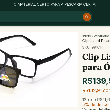
O MATERIAL CERTO PARA A PESCARIA CERTA.
Início
>
Vestuario
Clip Lizard Pola
SKU:
991014
Clip L
para Ó
R$139,
R$132,91
co
12
x de
R$11,
5% de desco
Ver mais detalh