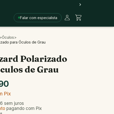
Falar com especialista
>
Óculos
>
rizado para Óculos de Grau
izard Polarizado
culos de Grau
90
m
Pix
66
sem juros
nto
pagando com Pix
es