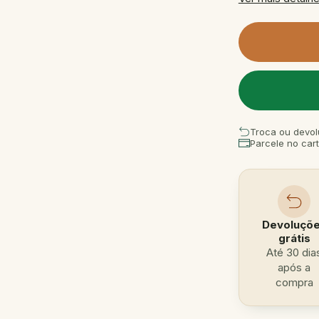
Troca ou devol
Parcele no car
Devoluçõ
grátis
Até 30 dia
após a
compra