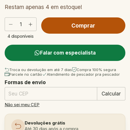
Restam apenas
4
em estoque!
4
disponíveis
Falar com especialista
Troca ou devolução em até 7 dias
Compra 100% segura
Parcele no cartão
Atendimento de pescador pra pescador
Formas de envio
Entregas para o CEP:
Mudar CEP
Calcular
Não sei meu CEP
Devoluções grátis
Até 30 dias após a compra