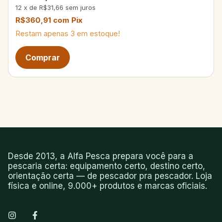
12
x
de
R$31,66
sem juros
R$360,91
com
Pix
Restam apenas
3
em estoque!
Desde 2013, a Alfa Pesca prepara você para a
pescaria certa: equipamento certo, destino certo,
orientação certa — de pescador pra pescador. Loja
física e online, 9.000+ produtos e marcas oficiais.