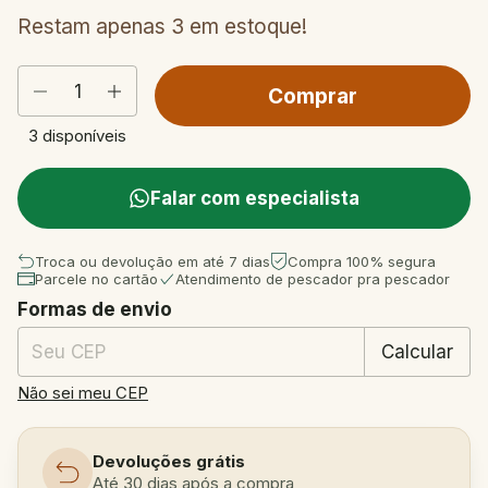
Restam apenas
3
em estoque!
3
disponíveis
Falar com especialista
Troca ou devolução em até 7 dias
Compra 100% segura
Parcele no cartão
Atendimento de pescador pra pescador
Formas de envio
Entregas para o CEP:
Mudar CEP
Calcular
Não sei meu CEP
Devoluções grátis
Até 30 dias após a compra