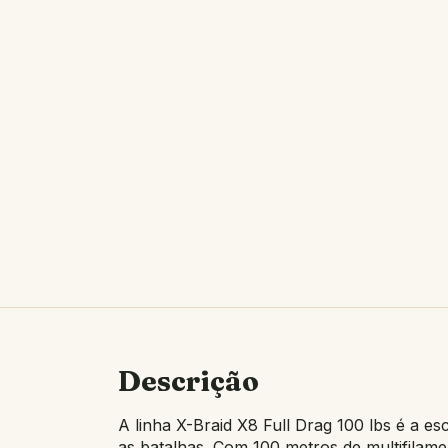
Descrição
A linha X-Braid X8 Full Drag 100 lbs é a e
as batalhas. Com 100 metros de multifilament