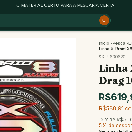
O MATERIAL CERTO PARA A PESCARIA CERTA.
Início
>
Pesca
>
L
Linha X-Braid X
SKU:
600620
Linha 
Drag 
R$619,
R$588,91
c
12
x de
R$51,
5% de desco
Ver mais detalh