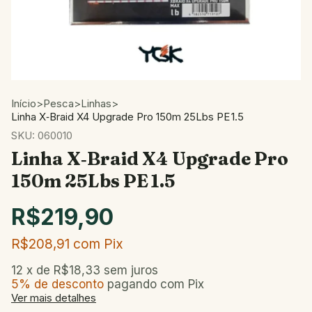
Início
>
Pesca
>
Linhas
>
Linha X‑Braid X4 Upgrade Pro 150m 25Lbs PE 1.5
SKU:
060010
Linha X‑Braid X4 Upgrade Pro
150m 25Lbs PE 1.5
R$219,90
R$208,91
com
Pix
12
x de
R$18,33
sem juros
5% de desconto
pagando com Pix
Ver mais detalhes