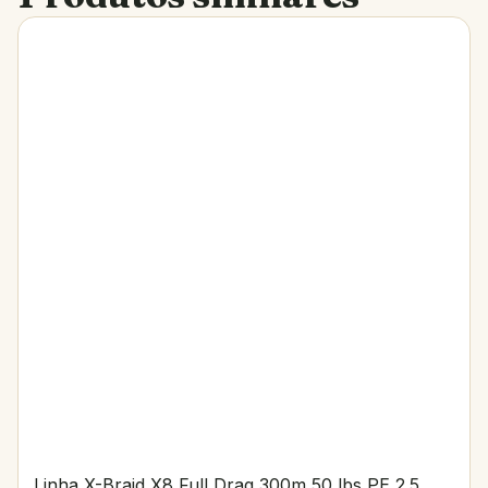
Linha X-Braid X8 Full Drag 300m 50 lbs PE 2.5