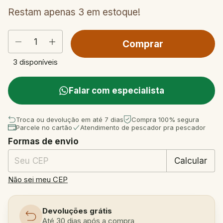
Restam apenas
3
em estoque!
3
disponíveis
Falar com especialista
Troca ou devolução em até 7 dias
Compra 100% segura
Parcele no cartão
Atendimento de pescador pra pescador
Formas de envio
Entregas para o CEP:
Mudar CEP
Calcular
Não sei meu CEP
Devoluções grátis
Até 30 dias após a compra