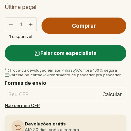
Última peça!
1
disponível
Falar com especialista
Troca ou devolução em até 7 dias
Compra 100% segura
Parcele no cartão
Atendimento de pescador pra pescador
Formas de envio
Entregas para o CEP:
Mudar CEP
Calcular
Não sei meu CEP
Devoluções grátis
Até 30 dias após a compra