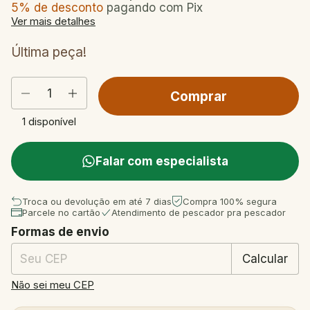
5% de desconto
pagando com Pix
Ver mais detalhes
Última peça!
1
disponível
Falar com especialista
Troca ou devolução em até 7 dias
Compra 100% segura
Parcele no cartão
Atendimento de pescador pra pescador
Formas de envio
Entregas para o CEP:
Mudar CEP
Calcular
Não sei meu CEP