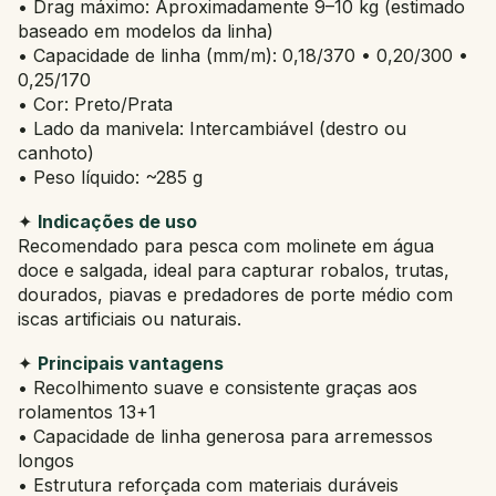
• Drag máximo: Aproximadamente 9–10 kg (estimado
baseado em modelos da linha)
• Capacidade de linha (mm/m): 0,18/370 • 0,20/300 •
0,25/170
• Cor: Preto/Prata
• Lado da manivela: Intercambiável (destro ou
canhoto)
• Peso líquido: ~285 g
✦
Indicações de uso
Recomendado para pesca com molinete em água
doce e salgada, ideal para capturar robalos, trutas,
dourados, piavas e predadores de porte médio com
iscas artificiais ou naturais.
✦
Principais vantagens
• Recolhimento suave e consistente graças aos
rolamentos 13+1
• Capacidade de linha generosa para arremessos
longos
• Estrutura reforçada com materiais duráveis