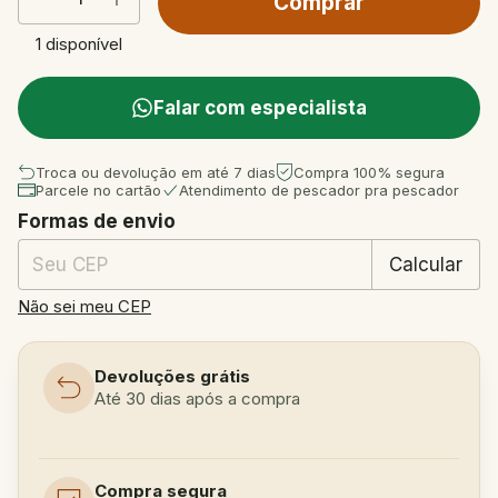
1
disponível
Falar com especialista
Troca ou devolução em até 7 dias
Compra 100% segura
Parcele no cartão
Atendimento de pescador pra pescador
Formas de envio
Entregas para o CEP:
Mudar CEP
Calcular
Não sei meu CEP
Devoluções grátis
Até 30 dias após a compra
Compra segura