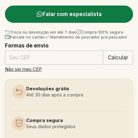
Falar com especialista
Troca ou devolução em até 7 dias
Compra 100% segura
Parcele no cartão
Atendimento de pescador pra pescador
Formas de envio
Entregas para o CEP:
Mudar CEP
Calcular
Não sei meu CEP
Devoluções grátis
Até 30 dias após a compra
Compra segura
Seus dados protegidos