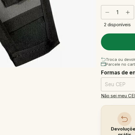
2
disponíveis
Troca ou devol
Parcele no car
Formas de e
Entregas para o
Não sei meu CE
Devoluçõ
grátis