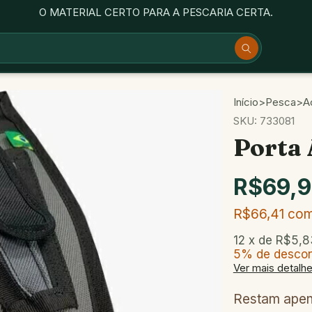
O MATERIAL CERTO PARA A PESCARIA CERTA.
Início
>
Pesca
>
A
SKU:
733081
Porta 
R$69,
R$66,41
co
12
x de
R$5,8
5% de desco
Ver mais detalh
Restam ape