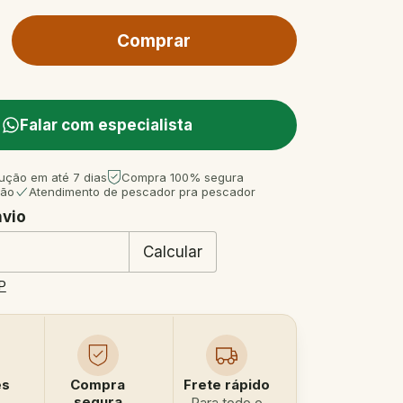
Falar com especialista
ução em até 7 dias
Compra 100% segura
tão
Atendimento de pescador pra pescador
nvio
 CEP:
Mudar CEP
Calcular
P
es
Compra
Frete rápido
segura
Para todo o