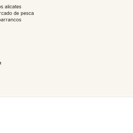
s alicates
rcado de pesca
barrancos
a