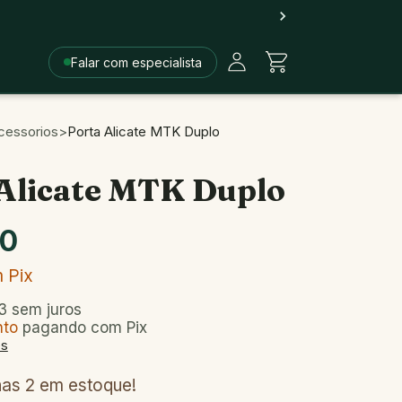
Falar com especialista
cessorios
>
Porta Alicate MTK Duplo
Alicate MTK Duplo
90
m
Pix
3
sem juros
nto
pagando com Pix
es
nas
2
em estoque!