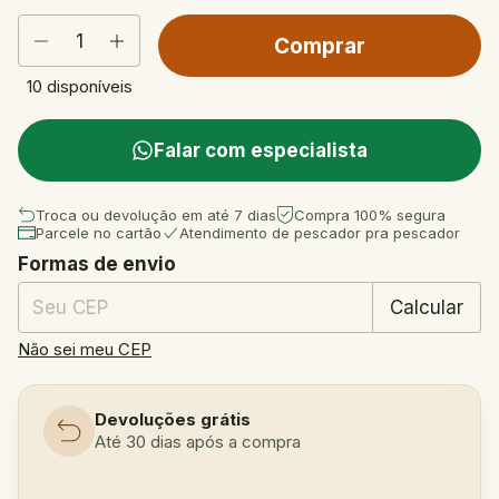
10
disponíveis
Falar com especialista
Troca ou devolução em até 7 dias
Compra 100% segura
Parcele no cartão
Atendimento de pescador pra pescador
Formas de envio
Entregas para o CEP:
Mudar CEP
Calcular
Não sei meu CEP
Devoluções grátis
Até 30 dias após a compra