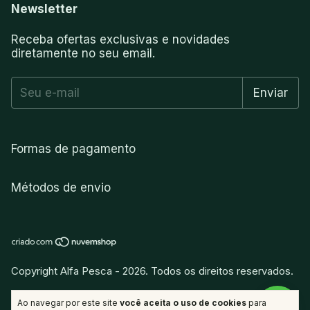
Newsletter
Receba ofertas exclusivas e novidades
diretamente no seu email.
Formas de pagamento
Métodos de envio
Copyright Alfa Pesca - 2026. Todos os direitos reservados.
vitamina
.
Desenvolvido por
Ao navegar por este site
você aceita o uso de cookies
para