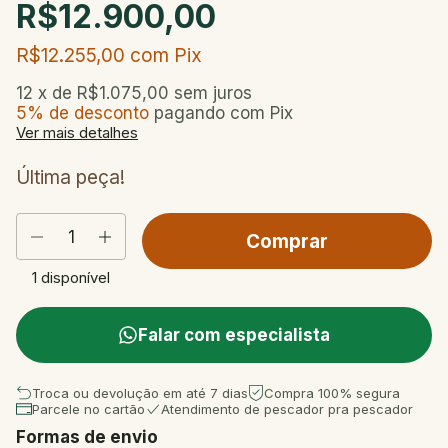
R$12.900,00
R$12.255,00
com
Pix
12
x de
R$1.075,00
sem juros
5% de desconto
pagando com Pix
Ver mais detalhes
Última peça!
1
disponível
Falar com especialista
Troca ou devolução em até 7 dias
Compra 100% segura
Parcele no cartão
Atendimento de pescador pra pescador
Formas de envio
Entregas para o CEP:
Mudar CEP