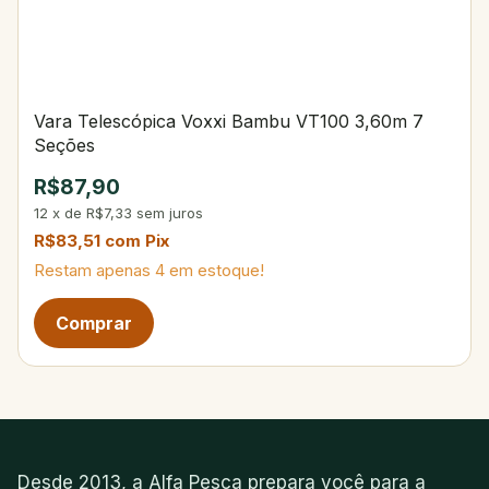
Vara Telescópica Voxxi Bambu VT100 3,60m 7
Seções
R$87,90
12
x
de
R$7,33
sem juros
R$83,51
com
Pix
Restam apenas
4
em estoque!
Desde 2013, a Alfa Pesca prepara você para a