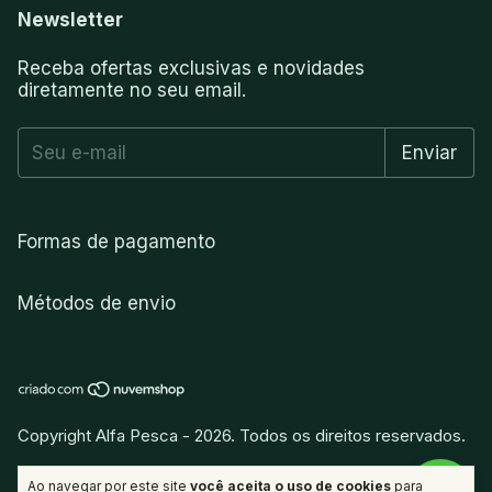
Newsletter
Receba ofertas exclusivas e novidades
diretamente no seu email.
Formas de pagamento
Métodos de envio
Copyright Alfa Pesca - 2026. Todos os direitos reservados.
vitamina
.
Desenvolvido por
Ao navegar por este site
você aceita o uso de cookies
para