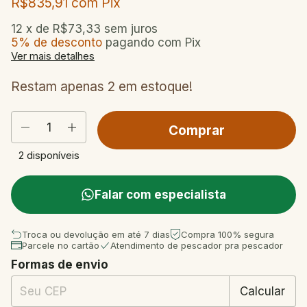
R$835,91
com
Pix
12
x de
R$73,33
sem juros
5% de desconto
pagando com Pix
Ver mais detalhes
Restam apenas
2
em estoque!
2
disponíveis
Falar com especialista
Troca ou devolução em até 7 dias
Compra 100% segura
Parcele no cartão
Atendimento de pescador pra pescador
Formas de envio
Entregas para o CEP:
Mudar CEP
Calcular