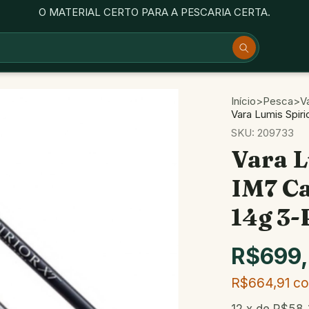
O MATERIAL CERTO PARA A PESCARIA CERTA.
Início
>
Pesca
>
V
Vara Lumis Spir
SKU:
209733
Vara L
IM7 Ca
14g 3-
R$699
R$664,91
c