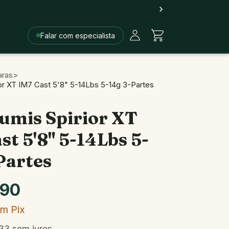
Falar com especialista
aras
>
ior XT IM7 Cast 5'8" 5-14Lbs 5-14g 3-Partes
umis Spirior XT
st 5'8" 5-14Lbs 5-
Partes
,90
om
Pix