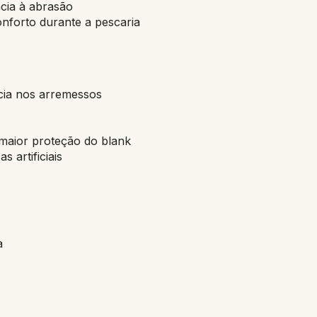
ncia à abrasão
nforto durante a pescaria
7
ncia nos arremessos
maior proteção do blank
 artificiais
a