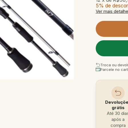
12
x de
R$58,
5% de desco
Ver mais detalh
Troca ou devol
Parcele no car
Devoluçõ
grátis
Até 30 dia
após a
compra