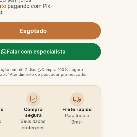
33
sem juros
nto
pagando com Pix
es
Falar com especialista
ução em até 7 dias
Compra 100% segura
tão
Atendimento de pescador pra pescador
es
Compra
Frete rápido
segura
Para todo o
s
Seus dados
Brasil
protegidos