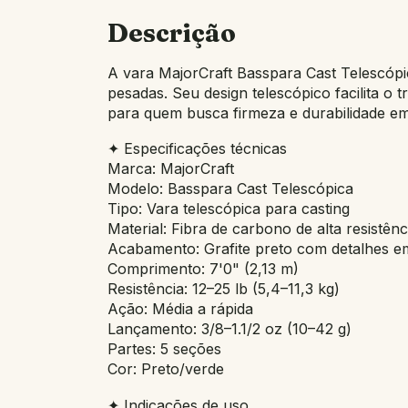
Descrição
A vara MajorCraft Basspara Cast Telescópi
pesadas. Seu design telescópico facilita 
para quem busca firmeza e durabilidade em
✦ Especificações técnicas
Marca: MajorCraft
Modelo: Basspara Cast Telescópica
Tipo: Vara telescópica para casting
Material: Fibra de carbono de alta resistênc
Acabamento: Grafite preto com detalhes e
Comprimento: 7'0" (2,13 m)
Resistência: 12–25 lb (5,4–11,3 kg)
Ação: Média a rápida
Lançamento: 3/8–1.1/2 oz (10–42 g)
Partes: 5 seções
Cor: Preto/verde
✦ Indicações de uso