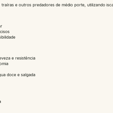
traíras e outros predadores de médio porte, utilizando iscas
ar
cisos
bilidade
eveza e resistência
nomia
s
gua doce e salgada
a