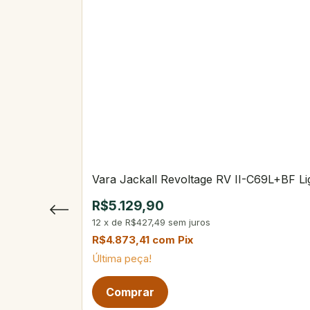
Vara Jackall Revoltage RV II-C69L+BF Lig
R$5.129,90
12
x
de
R$427,49
sem juros
R$4.873,41
com
Pix
Última peça!