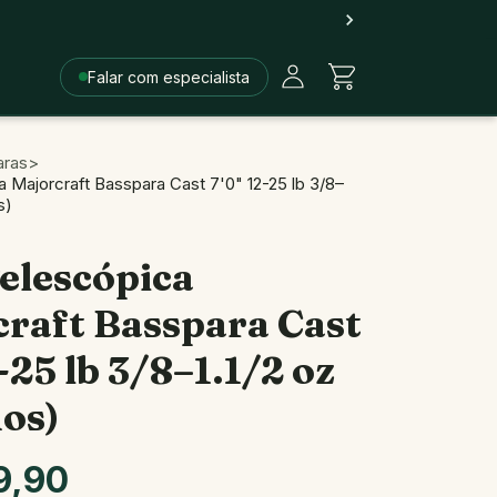
Falar com especialista
aras
>
 Majorcraft Basspara Cast 7'0" 12-25 lb 3/8–
s)
elescópica
raft Basspara Cast
-25 lb 3/8–1.1/2 oz
os)
9,90