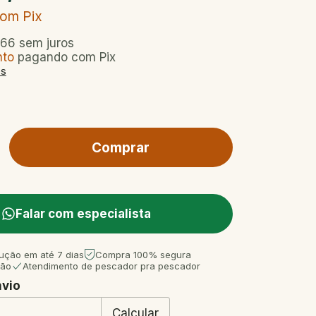
com
Pix
,66
sem juros
nto
pagando com Pix
es
Falar com especialista
ução em até 7 dias
Compra 100% segura
tão
Atendimento de pescador pra pescador
nvio
 CEP:
Mudar CEP
Calcular