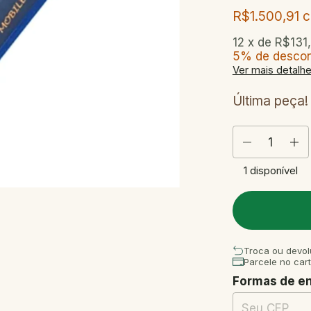
R$1.500,91
12
x de
R$131
5% de desco
Ver mais detalh
Última peça!
1
disponível
Troca ou devol
Parcele no car
Formas de e
Entregas para o