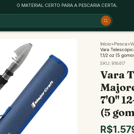
O MATERIAL CERTO PARA A PESCARIA CERTA.
Início
>
Pesca
>
V
Vara Telescópica
1.1/2 oz (5 gomo
SKU:
816417
Vara T
Majorc
7'0" 12
(5 gom
R$1.57