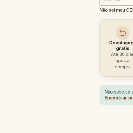
Não sei meu CE
Devoluçõ
grátis
Até 30 dia
após a
compra
Não sabe se e
Encontrar m