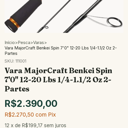
Início
>
Pesca
>
Varas
>
Vara MajorCraft Benkei Spin 7'0" 12-20 Lbs 1/4-1.1/2 Oz 2-
Partes
SKU:
111001
Vara MajorCraft Benkei Spin
7'0" 12-20 Lbs 1/4-1.1/2 Oz 2-
Partes
R$2.390,00
R$2.270,50
com
Pix
12
x de
R$199,17
sem juros