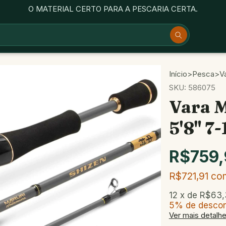
O MATERIAL CERTO PARA A PESCARIA CERTA.
Início
>
Pesca
>
V
SKU:
586075
Vara M
5'8" 7
R$759,
R$721,91
co
12
x de
R$63,
5% de desco
Ver mais detalh