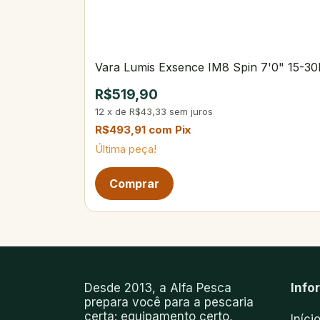
Vara Lumis Exsence IM8 Spin 7'0" 15-30
R$519,90
12
x
de
R$43,33
sem juros
R$493,91
com
Pix
Última peça!
Desde 2013, a Alfa Pesca
Info
prepara você para a pescaria
certa: equipamento certo,
Iníci