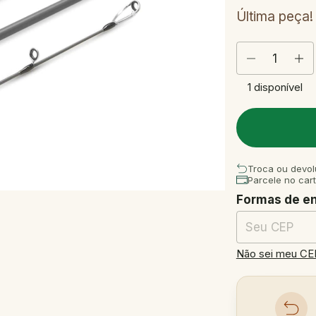
Última peça!
1
disponível
Troca ou devol
Parcele no car
Formas de e
Entregas para o
Não sei meu CE