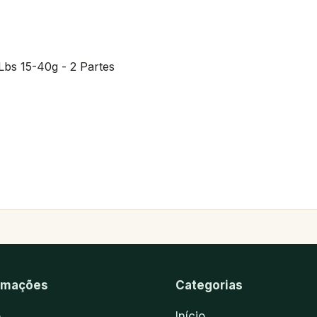
Lbs 15-40g - 2 Partes
rmações
Categorias
o
Início