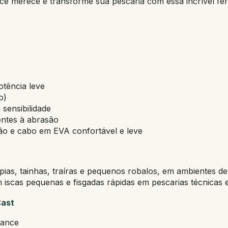
ê merece e transforme sua pescaria com essa incrível fe
otência leve
o)
sensibilidade
entes à abrasão
rão e cabo em EVA confortável e leve
pias, tainhas, traíras e pequenos robalos, em ambientes de
scas pequenas e fisgadas rápidas em pescarias técnicas e
Cast
mance