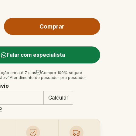
Falar com especialista
ução em até 7 dias
Compra 100% segura
tão
Atendimento de pescador pra pescador
nvio
 CEP:
Mudar CEP
Calcular
P