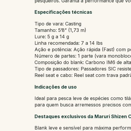
pesqueiros. Garanta a performance que voc
Especificações técnicas
Tipo de vara: Casting
Tamanho: 5’8” (1,73 m)
Lure: 5 g a 14 g
Linha recomendada: 7 a 14 lbs
Ação e potência: Ação rápida (Fast) com p
Número de partes: 1 parte (vara monobloc
Composição do blank: Carbono IM6 de alta 
Tipo de passadores: Passadores SIC resist
Reel seat e cabo: Reel seat com trava pad
Indicações de uso
Ideal para pesca leve de espécies como tilá
para quem busca arremessos precisos com i
Destaques exclusivos da Maruri Shizen 
Blank leve e sensível para máxima perfor