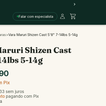
Falar com especialista
aras
>
Vara Maruri Shizen Cast 5'8" 7-14lbs 5-14g
aruri Shizen Cast
-14lbs 5-14g
90
m
Pix
33
sem juros
nto
pagando com Pix
es