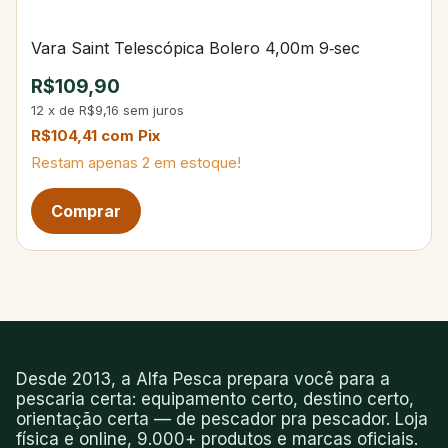
Vara Saint Telescópica Bolero 4,00m 9‑sec
R$109,90
12
x
de
R$9,16
sem juros
R$104,41
com
Pix
Restam apenas
2
em estoque!
Desde 2013, a Alfa Pesca prepara você para a
pescaria certa: equipamento certo, destino certo,
orientação certa — de pescador pra pescador. Loja
física e online, 9.000+ produtos e marcas oficiais.