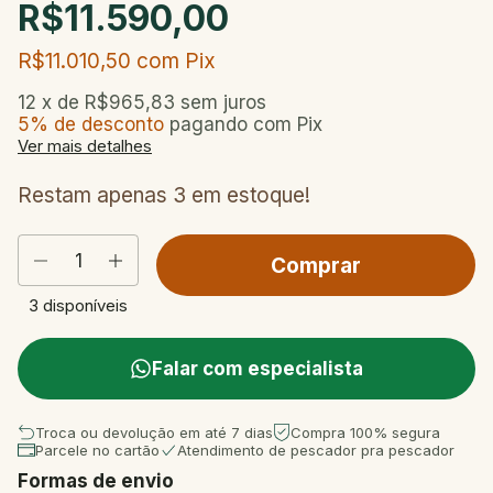
R$11.590,00
R$11.010,50
com
Pix
12
x de
R$965,83
sem juros
5% de desconto
pagando com Pix
Ver mais detalhes
Restam apenas
3
em estoque!
3
disponíveis
Falar com especialista
Troca ou devolução em até 7 dias
Compra 100% segura
Parcele no cartão
Atendimento de pescador pra pescador
Formas de envio
Entregas para o CEP:
Mudar CEP