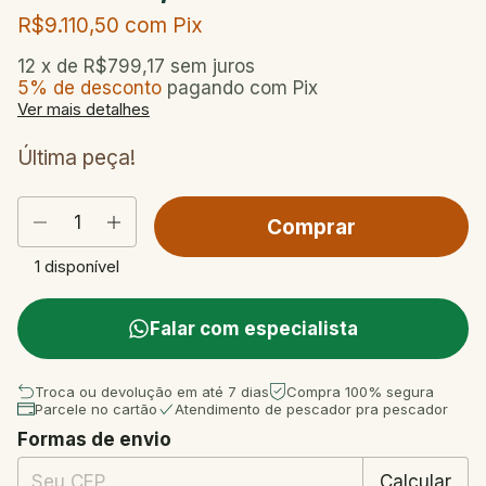
R$9.110,50
com
Pix
12
x de
R$799,17
sem juros
5% de desconto
pagando com Pix
Ver mais detalhes
Última peça!
1
disponível
Falar com especialista
Troca ou devolução em até 7 dias
Compra 100% segura
Parcele no cartão
Atendimento de pescador pra pescador
Formas de envio
Entregas para o CEP:
Mudar CEP
Calcular