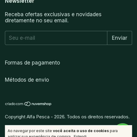
Newsletter
Receba ofertas exclusivas e novidades
diretamente no seu email.
Formas de pagamento
Métodos de envio
Copyright Alfa Pesca - 2026. Todos os direitos reservados.
vitamina
.
Desenvolvido por
Ao navegar por este site
você aceita o uso de cookies
para
agilizar sua experiência de compra.
Entendi