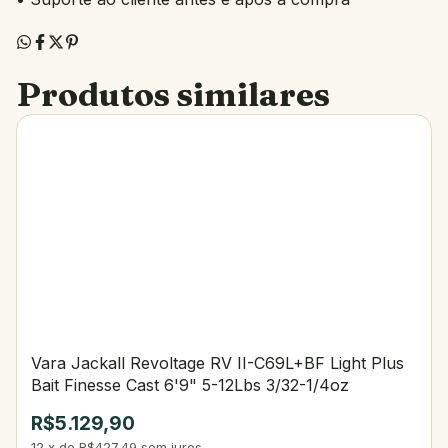
Produtos similares
Vara Jackall Revoltage RV II-C69L+BF Light Plus
Bait Finesse Cast 6'9" 5-12Lbs 3/32-1/4oz
R$5.129,90
12
x
de
R$427,49
sem juros