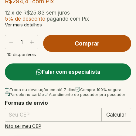
R$294,41
com
Pix
12
x de
R$25,83
sem juros
5% de desconto
pagando com Pix
Ver mais detalhes
10
disponíveis
Falar com especialista
Troca ou devolução em até 7 dias
Compra 100% segura
Parcele no cartão
Atendimento de pescador pra pescador
Formas de envio
Entregas para o CEP:
Mudar CEP
Calcular
Não sei meu CEP