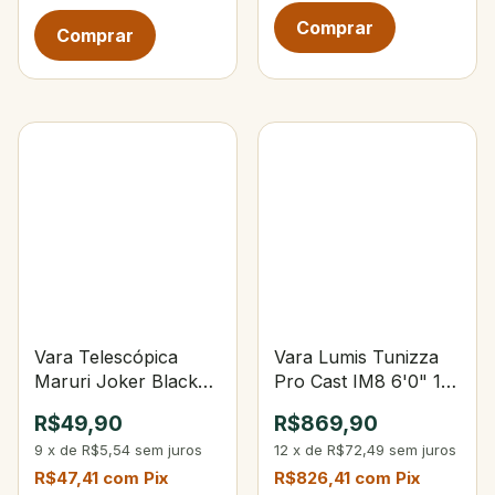
Vara Telescópica
Vara Lumis Tunizza
Maruri Joker Black
Pro Cast IM8 6'0" 15-
2,40 m - 6 gomos
30lbs 15-40g 3-Partes
R$49,90
R$869,90
9
x
de
R$5,54
sem juros
12
x
de
R$72,49
sem juros
R$47,41
com
Pix
R$826,41
com
Pix