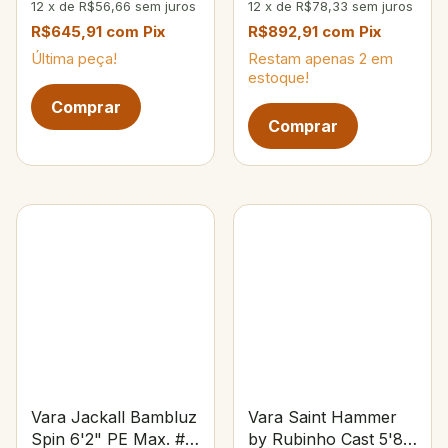
12
x
de
R$56,66
sem juros
12
x
de
R$78,33
sem juros
R$645,91
com
Pix
R$892,91
com
Pix
Última peça!
Restam apenas
2
em
estoque!
Vara Jackall Bambluz
Vara Saint Hammer
Spin 6'2" PE Max. #3
by Rubinho Cast 5'8"