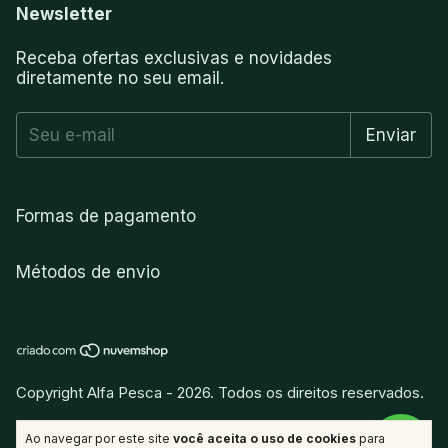
Newsletter
Receba ofertas exclusivas e novidades
diretamente no seu email.
Formas de pagamento
Métodos de envio
Copyright Alfa Pesca - 2026. Todos os direitos reservados.
vitamina
.
Desenvolvido por
Ao navegar por este site
você aceita o uso de cookies
para