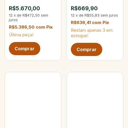
Max 200g
10-25 lbs 15-40g 4-
R$5.670,00
R$669,90
Partes
12
x
de
R$472,50
sem
12
x
de
R$55,83
sem juros
juros
R$636,41
com
Pix
R$5.386,50
com
Pix
Restam apenas
3
em
Última peça!
estoque!