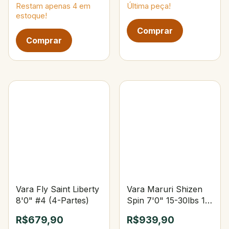
Restam apenas
4
em
Última peça!
estoque!
Vara Fly Saint Liberty
Vara Maruri Shizen
8'0" #4 (4-Partes)
Spin 7'0" 15-30lbs 15-
40g Upset
R$679,90
R$939,90