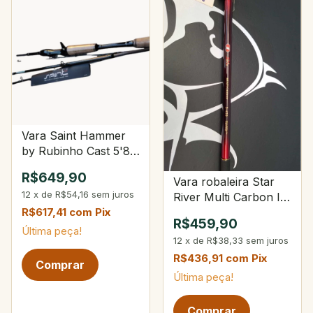
Vara Saint Hammer
by Rubinho Cast 5'8"
8-20Lbs 10-28g 4-
R$649,90
Vara robaleira Star
Partes
12
x
de
R$54,16
sem juros
River Multi Carbon II
3-450
R$617,41
com
Pix
R$459,90
Última peça!
12
x
de
R$38,33
sem juros
R$436,91
com
Pix
Última peça!