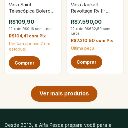
Vara Saint
Vara Jackall
Telescópica Bolero
Revoltage Rv II-
4,00m 9‑sec
S68MH+ Spin 6`8" 6-
R$109,90
R$7.590,00
14Lbs 3.5-18g
12
x
de
R$9,16
sem juros
12
x
de
R$632,50
sem
juros
R$104,41
com
Pix
R$7.210,50
com
Pix
Restam apenas
2
em
Última peça!
estoque!
Próxima página de produtos
Ver mais produtos
Desde 2013, a Alfa Pesca prepara você para a