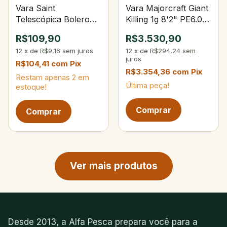
Vara Saint
Vara Majorcraft Giant
Telescópica Bolero
Killing 1g 8'2" PE6.0
4,00m 9‑sec
Lure Max 130g
R$109,90
R$3.530,90
12
x
de
R$9,16
sem juros
12
x
de
R$294,24
sem
juros
R$104,41
com
Pix
R$3.354,36
com
Pix
Restam apenas
2
em
Última peça!
estoque!
Próxima página de produtos
Ver mais produtos
Desde 2013, a Alfa Pesca prepara você para a