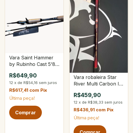
Vara Saint Hammer
by Rubinho Cast 5'8"
8-20Lbs 10-28g 4-
R$649,90
Vara robaleira Star
Partes
12
x
de
R$54,16
sem juros
River Multi Carbon II
3-450
R$617,41
com
Pix
R$459,90
Última peça!
12
x
de
R$38,33
sem juros
R$436,91
com
Pix
Última peça!