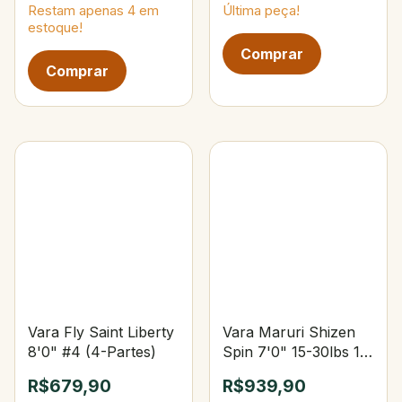
Restam apenas
4
em
Última peça!
estoque!
Vara Fly Saint Liberty
Vara Maruri Shizen
8'0" #4 (4-Partes)
Spin 7'0" 15-30lbs 15-
40g Upset
R$679,90
R$939,90