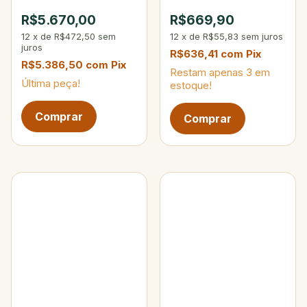
Max 200g
10-25 lbs 15-40g 4-
R$5.670,00
R$669,90
Partes
12
x
de
R$472,50
sem
12
x
de
R$55,83
sem juros
juros
R$636,41
com
Pix
R$5.386,50
com
Pix
Restam apenas
3
em
Última peça!
estoque!