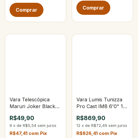
Vara Telescópica
Vara Lumis Tunizza
Maruri Joker Black
Pro Cast IM8 6'0" 15-
2,40 m - 6 gomos
30lbs 15-40g 3-Partes
R$49,90
R$869,90
9
x
de
R$5,54
sem juros
12
x
de
R$72,49
sem juros
R$47,41
com
Pix
R$826,41
com
Pix