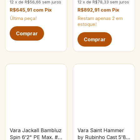
12
x
de
R$56,66
sem juros
12
x
de
R$78,33
sem juros
R$645,91
com
Pix
R$892,91
com
Pix
Última peça!
Restam apenas
2
em
estoque!
Vara Jackall Bambluz
Vara Saint Hammer
Spin 6'2" PE Max. #3
by Rubinho Cast 5'8"