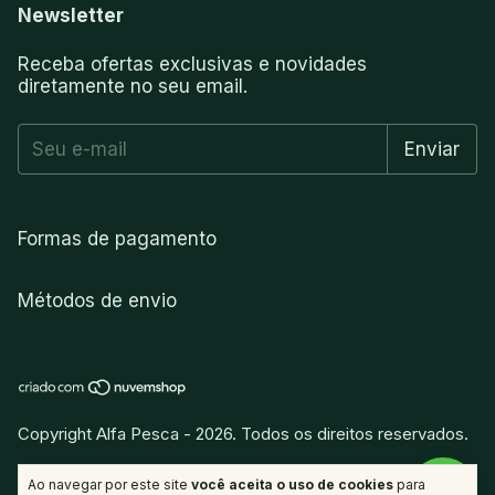
Newsletter
Receba ofertas exclusivas e novidades
diretamente no seu email.
Formas de pagamento
Métodos de envio
Copyright Alfa Pesca - 2026. Todos os direitos reservados.
vitamina
.
Desenvolvido por
Ao navegar por este site
você aceita o uso de cookies
para